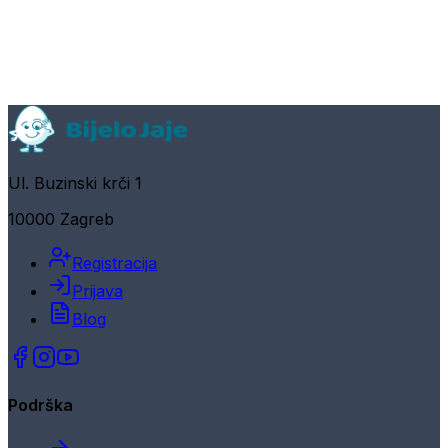
Ul. Buzinski krči 1
10000 Zagreb
Registracija
Prijava
Blog
Podrška