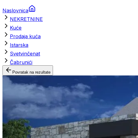
Naslovnica
NEKRETNINE
Kuće
Prodaja kuća
Istarska
Svetvinčenat
Čabrunići
Povratak na rezultate