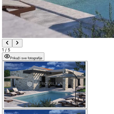
1
/
5
Prikaži sve fotografije