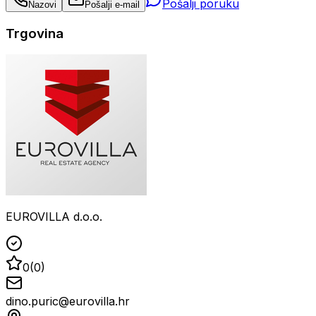
Pošalji poruku
Nazovi
Pošalji e-mail
Trgovina
EUROVILLA d.o.o.
0
(
0
)
dino.puric@eurovilla.hr