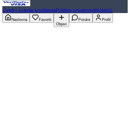
Uvjeti i pravila korištenja
Politika privatnosti
Kolačići
Naslovna
Favoriti
Poruke
Profil
Objavi