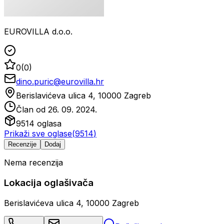
EUROVILLA d.o.o.
0
(
0
)
dino.puric@eurovilla.hr
Berislavićeva ulica 4, 10000 Zagreb
Član od
26. 09. 2024.
9514
oglasa
Prikaži sve oglase
(
9514
)
Recenzije
Dodaj
Nema recenzija
Lokacija oglašivača
Berislavićeva ulica 4, 10000 Zagreb