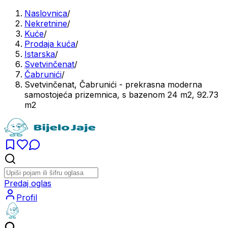
Naslovnica
/
Nekretnine
/
Kuće
/
Prodaja kuća
/
Istarska
/
Svetvinčenat
/
Čabrunići
/
Svetvinčenat, Čabrunići - prekrasna moderna
samostojeća prizemnica, s bazenom 24 m2, 92.73
m2
Predaj oglas
Profil