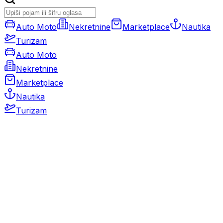
Auto Moto
Nekretnine
Marketplace
Nautika
Turizam
Auto Moto
Nekretnine
Marketplace
Nautika
Turizam
Auto Moto
Rabljeni automobili
Novi automobili
Motocikli / motori
Gospodarska vozila
Rezervni dijelovi i oprema