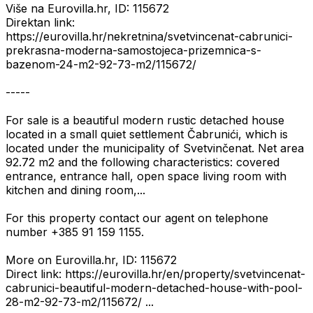
Više na Eurovilla.hr, ID: 115672
Direktan link:
https://eurovilla.hr/nekretnina/svetvincenat-cabrunici-
prekrasna-moderna-samostojeca-prizemnica-s-
bazenom-24-m2-92-73-m2/115672/
-----
For sale is a beautiful modern rustic detached house
located in a small quiet settlement Čabrunići, which is
located under the municipality of Svetvinčenat. Net area
92.72 m2 and the following characteristics: covered
entrance, entrance hall, open space living room with
kitchen and dining room,...
For this property contact our agent on telephone
number +385 91 159 1155.
More on Eurovilla.hr, ID: 115672
Direct link: https://eurovilla.hr/en/property/svetvincenat-
cabrunici-beautiful-modern-detached-house-with-pool-
28-m2-92-73-m2/115672/ ...