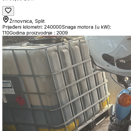
Žrnovnica, Split
Prijeđeni kilometri: 240000
Snaga motora (u kW):
110
Godina proizvodnje : 2009