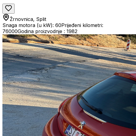
Žrnovnica, Split
Snaga motora (u kW): 60
Prijeđeni kilometri:
76000
Godina proizvodnje : 1982