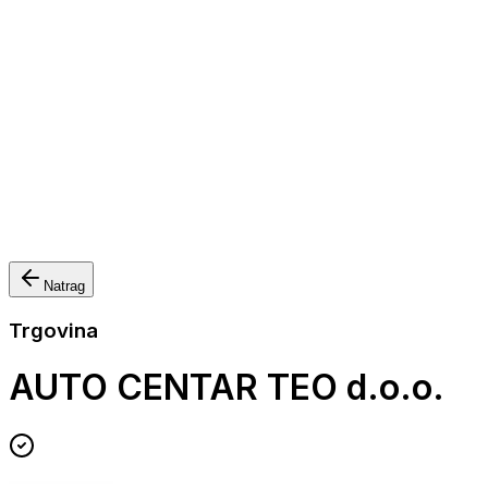
Nautička oprema
Brodski motori
Turizam
Apartmani
Sobe
Kuće za odmor
Aranžmani
Natrag
Trgovina
AUTO CENTAR TEO d.o.o.