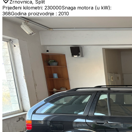
Žrnovnica, Split
Prijeđeni kilometri: 230000
Snaga motora (u kW):
368
Godina proizvodnje : 2010