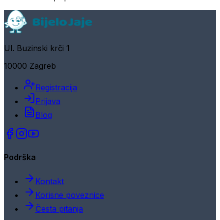
Ul. Buzinski krči 1
10000 Zagreb
Registracija
Prijava
Blog
Podrška
Kontakt
Korisne poveznice
Česta pitanja