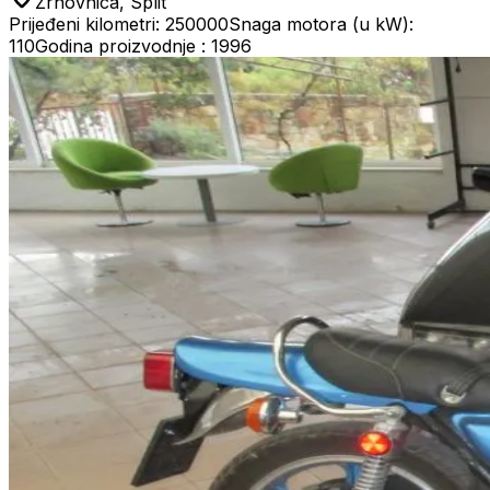
Žrnovnica, Split
Prijeđeni kilometri: 250000
Snaga motora (u kW):
110
Godina proizvodnje : 1996