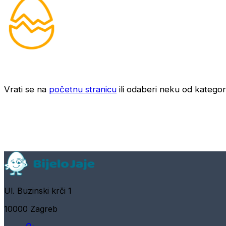
Vrati se na
početnu stranicu
ili odaberi neku od kategori
Ul. Buzinski krči 1
10000 Zagreb