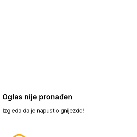
Apartmani
Sobe
Kuće za odmor
Aranžmani
Oglas nije pronađen
Izgleda da je napustio gnijezdo!