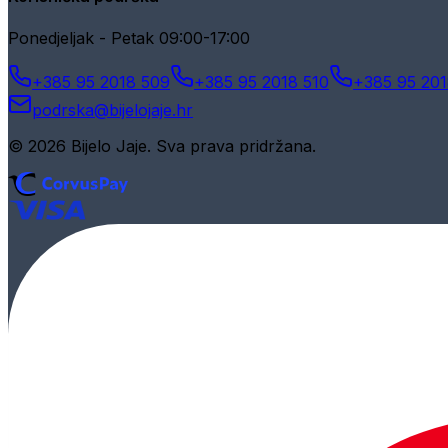
Ponedjeljak - Petak 09:00-17:00
+385 95 2018 509
+385 95 2018 510
+385 95 201
podrska@bijelojaje.hr
© 2026 Bijelo Jaje. Sva prava pridržana.