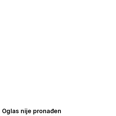
Nautička oprema
Brodski motori
Turizam
Apartmani
Sobe
Kuće za odmor
Aranžmani
Oglas nije pronađen