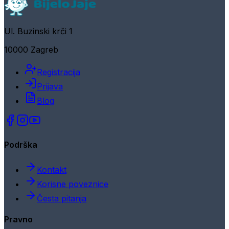
Ul. Buzinski krči 1
10000 Zagreb
Registracija
Prijava
Blog
Podrška
Kontakt
Korisne poveznice
Česta pitanja
Pravno