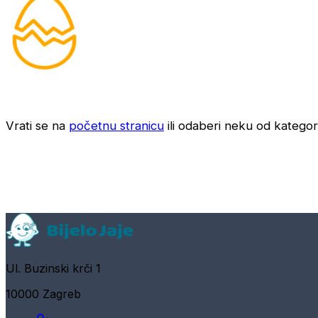
Vrati se na
početnu stranicu
ili odaberi neku od kategori
Ul. Buzinski krči 1
10000 Zagreb