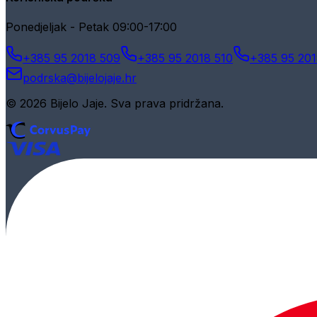
Ponedjeljak - Petak 09:00-17:00
+385 95 2018 509
+385 95 2018 510
+385 95 201
podrska@bijelojaje.hr
© 2026 Bijelo Jaje. Sva prava pridržana.