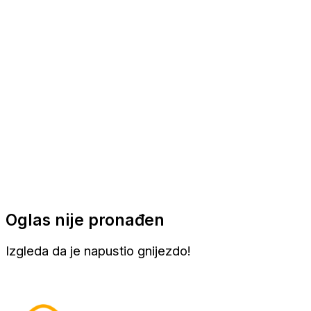
Apartmani
Sobe
Kuće za odmor
Aranžmani
Oglas nije pronađen
Izgleda da je napustio gnijezdo!