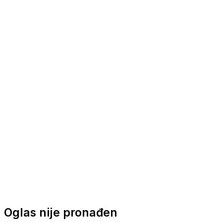
Nautička oprema
Brodski motori
Turizam
Apartmani
Sobe
Kuće za odmor
Aranžmani
Oglas nije pronađen