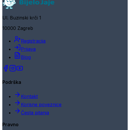
Ul. Buzinski krči 1
10000 Zagreb
Registracija
Prijava
Blog
Podrška
Kontakt
Korisne poveznice
Česta pitanja
Pravno