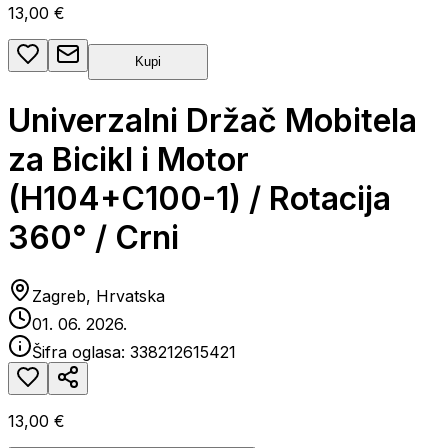
13,00 €
Kupi
Univerzalni Držač Mobitela
za Bicikl i Motor
(H104+C100-1) / Rotacija
360° / Crni
Zagreb, Hrvatska
01. 06. 2026.
Šifra oglasa:
338212615421
13,00 €