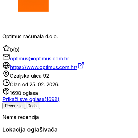
Optimus računala d.o.o.
0
(
0
)
optimus@optimus.com.hr
https://www.optimus.com.hr/
Ozaljska ulica 92
Član od
25. 02. 2026.
1698
oglasa
Prikaži sve oglase
(
1698
)
Recenzije
Dodaj
Nema recenzija
Lokacija oglašivača