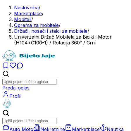
Naslovnica
/
Marketplace
/
Mobiteli
/
Oprema za mobitele
/
Držači, nosači i stalci za mobitele
/
Univerzalni Držač Mobitela za Bicikl i Motor
(H104+C100-1) / Rotacija 360° / Crni
Predaj oglas
Profil
Auto Moto
Nekretnine
Marketplace
Nautika