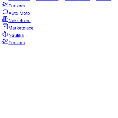
Turizam
Auto Moto
Nekretnine
Marketplace
Nautika
Turizam
Auto Moto
Rabljeni automobili
Novi automobili
Motocikli / motori
Gospodarska vozila
Rezervni dijelovi i oprema
Kamperi i kamp prikolice
Oldtimeri