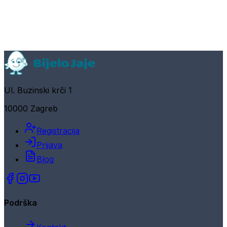
Ul. Buzinski krči 1
10000 Zagreb
Registracija
Prijava
Blog
Podrška