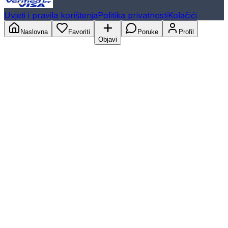
Uvjeti i pravila korištenja
Politika privatnosti
Kolačići
Naslovna
Favoriti
Poruke
Profil
Objavi