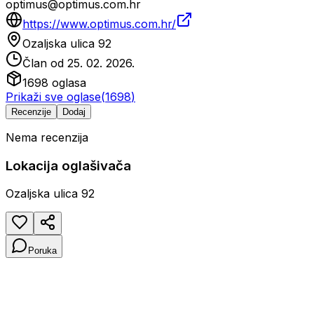
optimus@optimus.com.hr
https://www.optimus.com.hr/
Ozaljska ulica 92
Član od
25. 02. 2026.
1698
oglasa
Prikaži sve oglase
(
1698
)
Recenzije
Dodaj
Nema recenzija
Lokacija oglašivača
Ozaljska ulica 92
Poruka