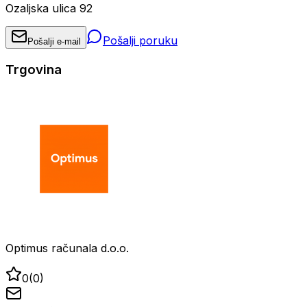
Ozaljska ulica 92
Pošalji poruku
Pošalji e-mail
Trgovina
Optimus računala d.o.o.
0
(
0
)