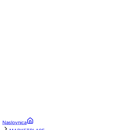
Nautika
Plovila
Charter
Prikolice za plovila
Brodski rezervni dijelovi
Nautička oprema
Brodski motori
Turizam
Apartmani
Sobe
Kuće za odmor
Aranžmani
Naslovnica