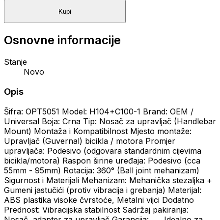
Kupi
Osnovne informacije
Stanje
Novo
Opis
Šifra: OPT5051 Model: H104+C100-1 Brand: OEM /
Universal Boja: Crna Tip: Nosač za upravljač (Handlebar
Mount) Montaža i Kompatibilnost Mjesto montaže:
Upravljač (Guvernal) bicikla / motora Promjer
upravljača: Podesivo (odgovara standardnim cijevima
bicikla/motora) Raspon širine uređaja: Podesivo (cca
55mm - 95mm) Rotacija: 360° (Ball joint mehanizam)
Sigurnost i Materijali Mehanizam: Mehanička stezaljka +
Gumeni jastučići (protiv vibracija i grebanja) Materijal:
ABS plastika visoke čvrstoće, Metalni vijci Dodatno
Prednost: Vibracijska stabilnost Sadržaj pakiranja:
Nosač, adapter za upravljač Garancija: ___ Idealno za