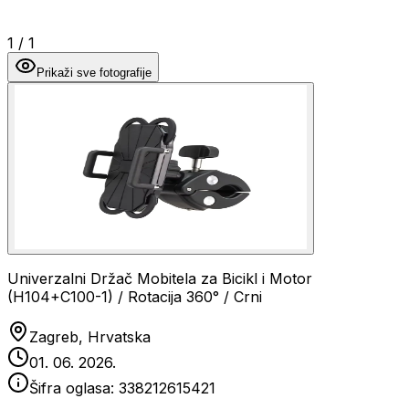
1
/
1
Prikaži sve fotografije
Univerzalni Držač Mobitela za Bicikl i Motor
(H104+C100-1) / Rotacija 360° / Crni
Zagreb, Hrvatska
01. 06. 2026.
Šifra oglasa:
338212615421