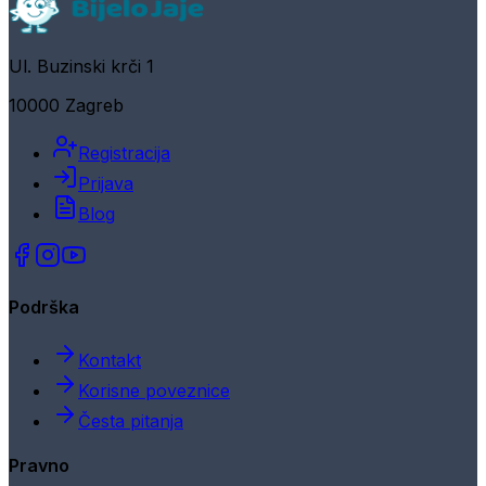
Ul. Buzinski krči 1
10000 Zagreb
Registracija
Prijava
Blog
Podrška
Kontakt
Korisne poveznice
Česta pitanja
Pravno