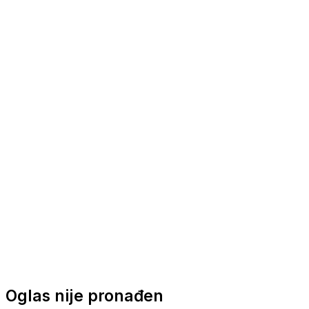
Nautička oprema
Brodski motori
Turizam
Apartmani
Sobe
Kuće za odmor
Aranžmani
Oglas nije pronađen