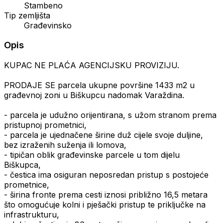
Stambeno
Tip zemljišta
Građevinsko
Opis
KUPAC NE PLAĆA AGENCIJSKU PROVIZIJU.
PRODAJE SE parcela ukupne površine 1433 m2 u
građevnoj zoni u Biškupcu nadomak Varaždina.
- parcela je udužno orijentirana, s užom stranom prema
pristupnoj prometnici,
- parcela je ujednačene širine duž cijele svoje duljine,
bez izraženih suženja ili lomova,
- tipičan oblik građevinske parcele u tom dijelu
Biškupca,
- čestica ima osiguran neposredan pristup s postojeće
prometnice,
- širina fronte prema cesti iznosi približno 16,5 metara
što omogućuje kolni i pješački pristup te priključke na
infrastrukturu,