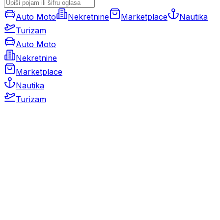
Auto Moto
Nekretnine
Marketplace
Nautika
Turizam
Auto Moto
Nekretnine
Marketplace
Nautika
Turizam
Auto Moto
Rabljeni automobili
Novi automobili
Motocikli / motori
Gospodarska vozila
Rezervni dijelovi i oprema
Kamperi i kamp prikolice