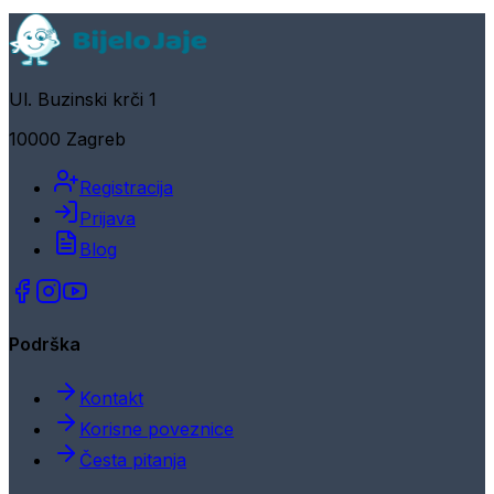
Ul. Buzinski krči 1
10000 Zagreb
Registracija
Prijava
Blog
Podrška
Kontakt
Korisne poveznice
Česta pitanja