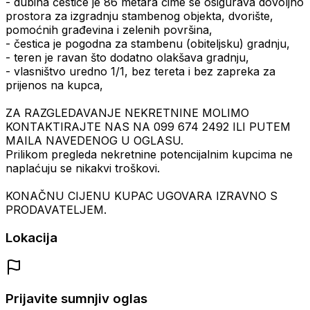
- dubina čestice je 86 metara čime se osigurava dovoljno
prostora za izgradnju stambenog objekta, dvorište,
pomoćnih građevina i zelenih površina,
- čestica je pogodna za stambenu (obiteljsku) gradnju,
- teren je ravan što dodatno olakšava gradnju,
- vlasništvo uredno 1/1, bez tereta i bez zapreka za
prijenos na kupca,
ZA RAZGLEDAVANJE NEKRETNINE MOLIMO
KONTAKTIRAJTE NAS NA 099 674 2492 ILI PUTEM
MAILA NAVEDENOG U OGLASU.
Prilikom pregleda nekretnine potencijalnim kupcima ne
naplaćuju se nikakvi troškovi.
KONAČNU CIJENU KUPAC UGOVARA IZRAVNO S
PRODAVATELJEM.
Lokacija
Prijavite sumnjiv oglas