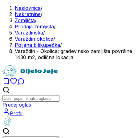
Naslovnica
/
Nekretnine
/
Zemljišta
/
Prodaja zemljišta
/
Varaždinska
/
Varaždin okolica
/
Poljana biškupečka
/
Varaždin - Okolica: građevinsko zemljište površine
1430 m2, odlična lokacija
Predaj oglas
Profil