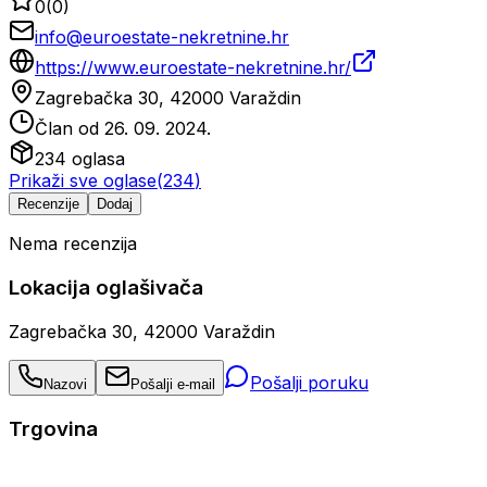
0
(
0
)
info@euroestate-nekretnine.hr
https://www.euroestate-nekretnine.hr/
Zagrebačka 30, 42000 Varaždin
Član od
26. 09. 2024.
234
oglasa
Prikaži sve oglase
(
234
)
Recenzije
Dodaj
Nema recenzija
Lokacija oglašivača
Zagrebačka 30, 42000 Varaždin
Pošalji poruku
Nazovi
Pošalji e-mail
Trgovina