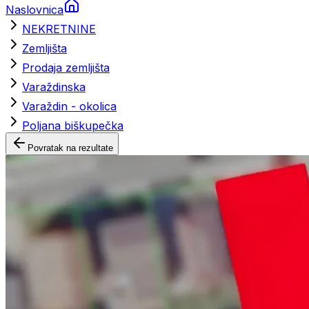
Naslovnica
NEKRETNINE
Zemljišta
Prodaja zemljišta
Varaždinska
Varaždin - okolica
Poljana biškupečka
Povratak na rezultate