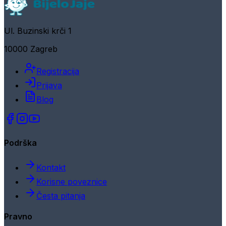
Ul. Buzinski krči 1
10000 Zagreb
Registracija
Prijava
Blog
Podrška
Kontakt
Korisne poveznice
Česta pitanja
Pravno