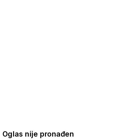
Nautička oprema
Brodski motori
Turizam
Apartmani
Sobe
Kuće za odmor
Aranžmani
Oglas nije pronađen