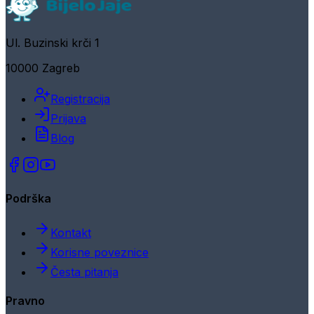
Ul. Buzinski krči 1
10000 Zagreb
Registracija
Prijava
Blog
Podrška
Kontakt
Korisne poveznice
Česta pitanja
Pravno