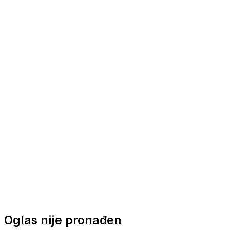
Nautička oprema
Brodski motori
Turizam
Apartmani
Sobe
Kuće za odmor
Aranžmani
Oglas nije pronađen