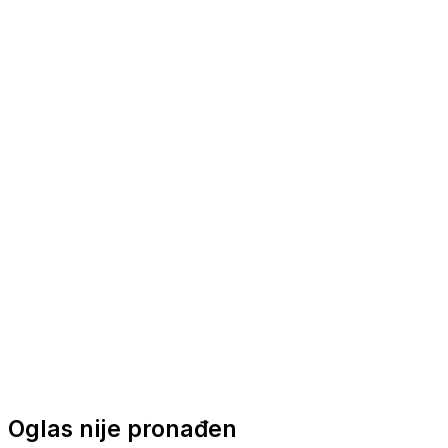
Nautička oprema
Brodski motori
Turizam
Apartmani
Sobe
Kuće za odmor
Aranžmani
Oglas nije pronađen