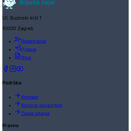
Ul. Buzinski krči 1
10000 Zagreb
Registracija
Prijava
Blog
Podrška
Kontakt
Korisne poveznice
Česta pitanja
Pravno