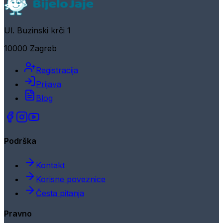
Ul. Buzinski krči 1
10000 Zagreb
Registracija
Prijava
Blog
Podrška
Kontakt
Korisne poveznice
Česta pitanja
Pravno