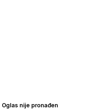
Nautička oprema
Brodski motori
Turizam
Apartmani
Sobe
Kuće za odmor
Aranžmani
Oglas nije pronađen