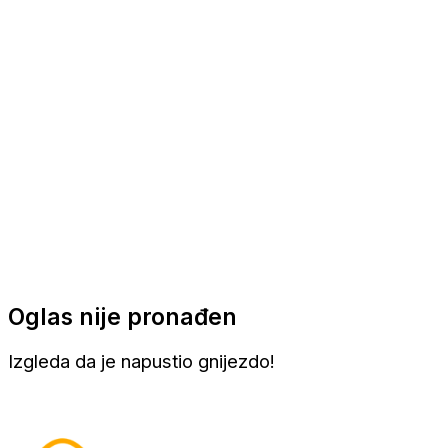
Apartmani
Sobe
Kuće za odmor
Aranžmani
Oglas nije pronađen
Izgleda da je napustio gnijezdo!