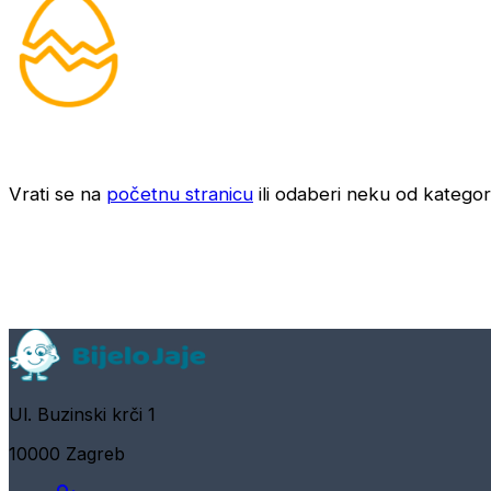
Vrati se na
početnu stranicu
ili odaberi neku od kategori
Ul. Buzinski krči 1
10000 Zagreb