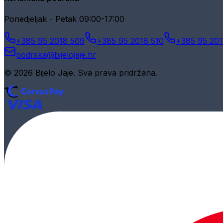
Ponedjeljak - Petak 09:00-17:00
+385 95 2018 509
+385 95 2018 510
+385 95 201
podrska@bijelojaje.hr
© 2026 Bijelo Jaje. Sva prava pridržana.