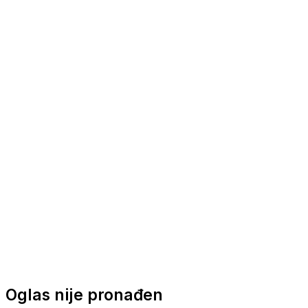
Nautička oprema
Brodski motori
Turizam
Apartmani
Sobe
Kuće za odmor
Aranžmani
Oglas nije pronađen