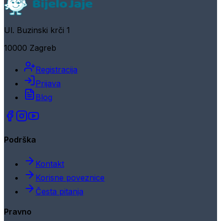
Ul. Buzinski krči 1
10000 Zagreb
Registracija
Prijava
Blog
Podrška
Kontakt
Korisne poveznice
Česta pitanja
Pravno