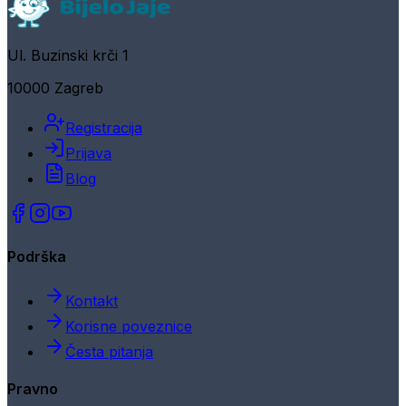
Ul. Buzinski krči 1
10000 Zagreb
Registracija
Prijava
Blog
Podrška
Kontakt
Korisne poveznice
Česta pitanja
Pravno