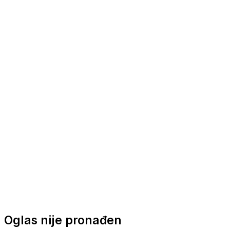
Nautička oprema
Brodski motori
Turizam
Apartmani
Sobe
Kuće za odmor
Aranžmani
Oglas nije pronađen