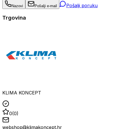
Pošalji poruku
Nazovi
Pošalji e-mail
Trgovina
KLIMA KONCEPT
0
(
0
)
webshop@klimakoncept.hr