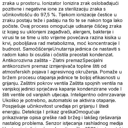
zraka u prostoru. Ionizator Ionizira zrak oslobađajući
pozitivne i negativne ione za sterilizaciju zraka s
učinkovitošću do 97,5 %. Tijekom ionizacije čestice u
zraku postaju teže i padaju na tlo te se nakon toga lako
počiste. Ovaj process omogućuje udisanje čišćeg zraka
iz kojeg su uklonjeni zagađivači, alergeni, bakterije i
virusi te se time u isto vrijeme povećava razina kisika u
krvi, poboljšava rad metabolizma, moć koncentracije I
budnost. SamočišćenjeUnutarnja jedinica će nastaviti s
radom kako bi osušila i očistila preostali kondenzat.
Antikorozivna zaštita - Zlatni premazSpecijalni
antikorozivni premaz izmjenjivača topline štiti od
atmosferskih pojava I agresivnog okruženja. Pomaže u
bržem procesu otapanja jedinice te boljoj efikasnosti u
grijanju. Zaštitni pokrov ventila Zaštita spojnih ventila na
vanjskoj jedinici sprječava kapanje kondenzirane vode I
štiti ventile od vanjskih utjecaja. Inteligentno odmrzavanje
Ukoliko je potrebno, automatski se aktivira otapanje.
Pospješuje učinkovitost uređaja pri grijanju I štedi
energiju. Detekcija I prikaz greškaOmogućuje
prikazivanje opisa greške radi bržeg i lakšeg rješavanja
nastalog problema. Senzor istjecanja rashladnog medija