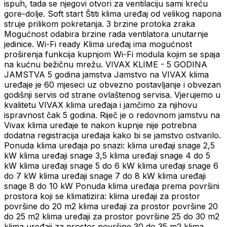
ispuh, tada se njegovi otvori za ventilaciju sami kreću
gore-dolje. Soft start Štiti klima uređaj od velikog napona
struje prilikom pokretanja. 3 brzine protoka zraka
Mogućnost odabira brzine rada ventilatora unutarnje
jedinice. Wi-Fi ready Klima uređaj ima mogućnost
proširenja funkcija kupnjom Wi-Fi modula kojim se spaja
na kućnu bežičnu mrežu. VIVAX KLIME - 5 GODINA
JAMSTVA 5 godina jamstva Jamstvo na VIVAX klima
uređaje je 60 mjeseci uz obvezno postavljanje i obvezan
godišnji servis od strane ovlaštenog servisa. Vjerujemo u
kvalitetu VIVAX klima uređaja i jamčimo za njihovu
ispravnost čak 5 godina. Riječ je o redovnom jamstvu na
Vivax klima uređaje te nakon kupnje nije potrebna
dodatna registracija uređaja kako bi se jamstvo ostvarilo.
Ponuda klima uređaja po snazi: klima uređaji snage 2,5
kW klima uređaji snage 3,5 klima uređaji snage 4 do 5
kW klima uređaji snage 5 do 6 kW klima uređaji snage 6
do 7 kW klima uređaji snage 7 do 8 kW klima uređaji
snage 8 do 10 kW Ponuda klima uređaja prema površini
prostora koji se klimatizira: klima uređaji za prostor
površine do 20 m2 klima uređaji za prostor površine 20
do 25 m2 klima uređaji za prostor površine 25 do 30 m2
klima uređaji za prostor površine 30 do 35 m2 klima