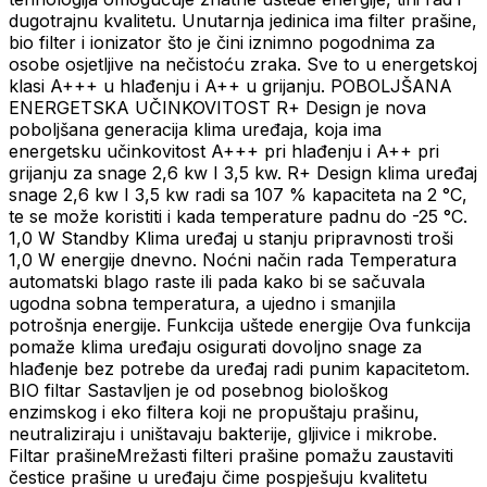
dugotrajnu kvalitetu. Unutarnja jedinica ima filter prašine,
bio filter i ionizator što je čini iznimno pogodnima za
osobe osjetljive na nečistoću zraka. Sve to u energetskoj
klasi A+++ u hlađenju i A++ u grijanju. POBOLJŠANA
ENERGETSKA UČINKOVITOST R+ Design je nova
poboljšana generacija klima uređaja, koja ima
energetsku učinkovitost A+++ pri hlađenju i A++ pri
grijanju za snage 2,6 kw I 3,5 kw. R+ Design klima uređaj
snage 2,6 kw I 3,5 kw radi sa 107 % kapaciteta na 2 °C,
te se može koristiti i kada temperature padnu do -25 °C.
1,0 W Standby Klima uređaj u stanju pripravnosti troši
1,0 W energije dnevno. Noćni način rada Temperatura
automatski blago raste ili pada kako bi se sačuvala
ugodna sobna temperatura, a ujedno i smanjila
potrošnja energije. Funkcija uštede energije Ova funkcija
pomaže klima uređaju osigurati dovoljno snage za
hlađenje bez potrebe da uređaj radi punim kapacitetom.
BIO filtar Sastavljen je od posebnog biološkog
enzimskog i eko filtera koji ne propuštaju prašinu,
neutraliziraju i uništavaju bakterije, gljivice i mikrobe.
Filtar prašineMrežasti filteri prašine pomažu zaustaviti
čestice prašine u uređaju čime pospješuju kvalitetu