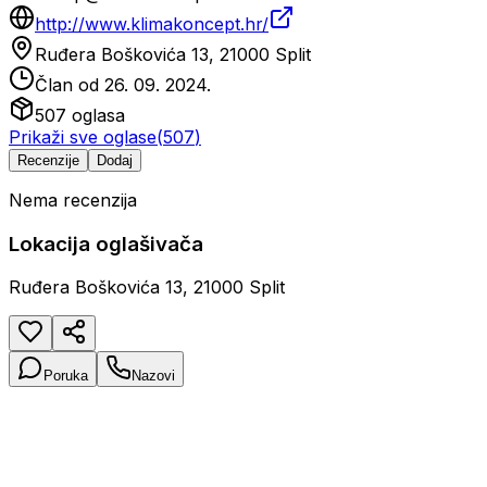
http://www.klimakoncept.hr/
Ruđera Boškovića 13, 21000 Split
Član od
26. 09. 2024.
507
oglasa
Prikaži sve oglase
(
507
)
Recenzije
Dodaj
Nema recenzija
Lokacija oglašivača
Ruđera Boškovića 13, 21000 Split
Poruka
Nazovi