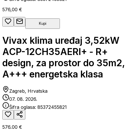
576,00 €
Kupi
Vivax klima uređaj 3,52kW
ACP-12CH35AERI+ - R+
design, za prostor do 35m2,
A+++ energetska klasa
Zagreb, Hrvatska
07. 08. 2026.
Šifra oglasa:
85372455821
576,00 €