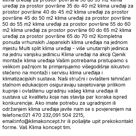
uređaji za prostor površine 35 do 40 m2 klima uređaji za
prostor površine 40 do 45 m2 klima uređaji za prostor
površine 45 do 50 m2 klima uređaji za prostor površine
50 do 55 m2 klima uređaji za prostor površine 55 do 60
m2 klima uređaji za prostor površine 60 do 65 m2 klima
uređaji za prostor površine 65 do 70 m2 Kompletna
ponuda vrhunskih Japanskih klima uređaja na jednom
mjestu Multi split klima uređaji - više unutarnjih jedinica
na jednu vanjsku jedinicu Klima uređaji na akciji Cjenik
montaže klima uređaja Vašim potrebama pristupamo s
velikom pažnjom te primjenjujemo višegodišnje iskustvo
stečeno na montaži i servisu klima uređaja i
klimatizacijskih sustava. Naši stručni i ovlašteni tehničari
stalnom edukacijom osiguravaju savjetovanje prilikom
kupnje i ovlaštenu ugradnju vašeg klima uređaja ili
sustava uz kvalitetu koja nas stavlja par koraka ispred
konkurencije. Ako imate potrebu za ugradnjom ili
održanjem klima uređaja javite nam se s povjerenjem na
telefone:021 470 232,091 504 2215,
email:info@klimakoncept.hr ili pošaljite upit prekokontakt
forme. Vaš Klima koncept tim.