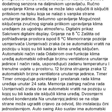
dodatnog senzora na daljinskom upravljaču. Ručno
upravljanje Klima uređaj se može lako uključiti ili isključiti
pritiskom na tipku koja se nalazi s vanjske strane
unutarnje jedinice. Bešumno upravljanje Mogućnost
isključenja zvučnog signala prilikom upravljanja klima
uređajem za ugodniju atmosferu. Digitalni prikaz
Sakriveni digitalni display. Grijanje na 8 ˚C Zaštita od
pothlađivanja prostora ispod 8 °C Memoriranje pozicije
usmjerivača Usmjerivači zraka će se automatski vratiti na
poziciju u kojoj su bili kada je klima uređaj isključen.
Automatski način rada Odabirom ove funkcije klima
uređaj automatski određuje brzinu ventilatora unutarnje
jedinice I način rada, uspoređujući zadanu temperaturu I
trenutne uvjete u prostoru. 12 brzina strujanja zraka 12
automatskih brzina ventilatora unutarnje jedinice. Timer
Timer omogućuje pokretanje I prestanak rada klima
uređaja unutar 24 sata. Memorija zadnjeg načina rada
Usmjerivači zraka će se automatski vratiti na poziciju u
kojoj su bili kada ste isključili klima uređaj. Dvosmjerni
odvod kondenzata Na unutarnjoj jedinici se na obje
strane može ugraditi crijevo za odvod, što instalaciju čini
jednostavnijom. Auto swing Ako sustav ima automatski