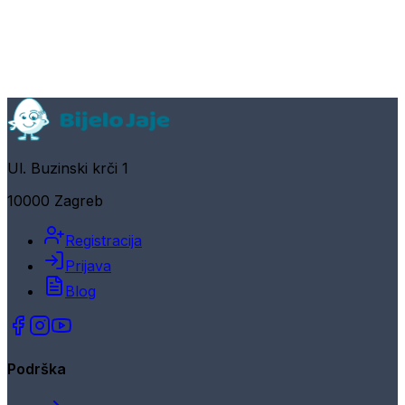
Ul. Buzinski krči 1
10000 Zagreb
Registracija
Prijava
Blog
Podrška