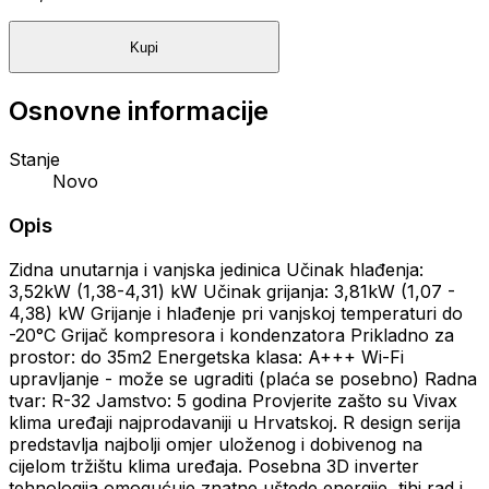
Kupi
Osnovne informacije
Stanje
Novo
Opis
Zidna unutarnja i vanjska jedinica Učinak hlađenja:
3,52kW (1,38-4,31) kW Učinak grijanja: 3,81kW (1,07 -
4,38) kW Grijanje i hlađenje pri vanjskoj temperaturi do
-20°C Grijač kompresora i kondenzatora Prikladno za
prostor: do 35m2 Energetska klasa: A+++ Wi-Fi
upravljanje - može se ugraditi (plaća se posebno) Radna
tvar: R-32 Jamstvo: 5 godina Provjerite zašto su Vivax
klima uređaji najprodavaniji u Hrvatskoj. R design serija
predstavlja najbolji omjer uloženog i dobivenog na
cijelom tržištu klima uređaja. Posebna 3D inverter
tehnologija omogućuje znatne uštede energije, tihi rad i