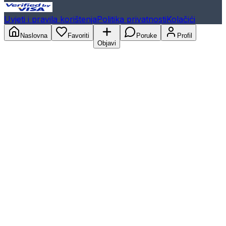
Uvjeti i pravila korištenja
Politika privatnosti
Kolačići
Naslovna
Favoriti
Poruke
Profil
Objavi