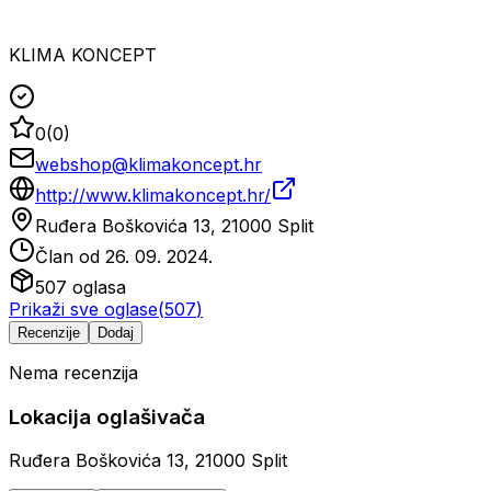
KLIMA KONCEPT
0
(
0
)
webshop@klimakoncept.hr
http://www.klimakoncept.hr/
Ruđera Boškovića 13, 21000 Split
Član od
26. 09. 2024.
507
oglasa
Prikaži sve oglase
(
507
)
Recenzije
Dodaj
Nema recenzija
Lokacija oglašivača
Ruđera Boškovića 13, 21000 Split