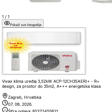
1
/
1
Prikaži sve fotografije
Vivax klima uređaj 3,52kW ACP-12CH35AERI+ - R+
design, za prostor do 35m2, A+++ energetska klasa
Zagreb, Hrvatska
07. 08. 2026.
Šifra oglasa:
85372455821