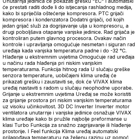
Unutarnja jedinica će pokazati grešku "EC" i automatski
će prestati raditi dođe li do istjecanja rashladnog medija,
kako bi spriječila oštećenje kompresora. PTC grijači
kompresora i kondenzatora Dodatni grijači, od kojih
jedan grijač služi za dogrijavanje ulja u kompresoru, a
drugi poboljšava otapanje vanjske jedinice. Rad grijača je
kontroliran putem glavnog procesora. Ovakav način
kontrole i upravljanja omogućuje nesmetan i siguran rad
uređaja kada vanjska temperatura padne i do -32 °C.
Hlađenje u ekstremnim uvjetima Omogućuje rad uređaja
u načinu rada hlađenja pri niskim vanjskim
temperaturama. Funkcija hitnog rada U slučaju greške
senzora temperature, uobičajeni klima uređaj će
prikazati grešku i zaustaviti se, dok će VIVAX klima
uređaj nastaviti s radom u slučaju neophodne uporabe.
Grijanje u ekstremnim uvjetima Uređaj se može koristiti
za grijanje prostora pri niskim vanjskim temperaturama
uz visoku učinkovitost. 3D DC Inverter Inverter motor
ventilatora unutarnje i vanjske jedinice osnažuje VIVAX
klima uređaje kako bi pružile najbolje preformanse u
klasi Turbo Funkcija za snažno zagrijavanje ili hlađenje
prostorije. I Feel funkcija Klima uređaj automatski
prilagođava temperaturu na željenu razinu uz pomoć