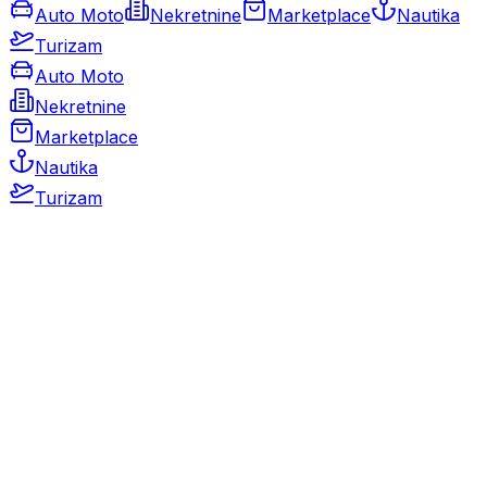
Auto Moto
Nekretnine
Marketplace
Nautika
Turizam
Auto Moto
Nekretnine
Marketplace
Nautika
Turizam
Auto Moto
Rabljeni automobili
Novi automobili
Motocikli / motori
Gospodarska vozila
Rezervni dijelovi i oprema
Kamperi i kamp prikolice