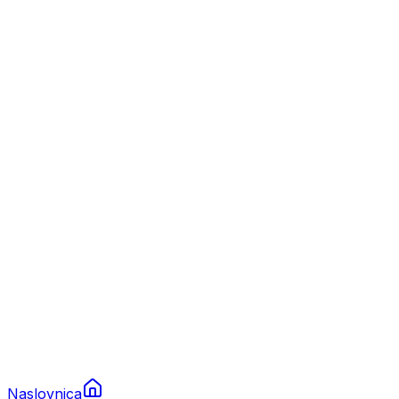
Nautika
Plovila
Charter
Prikolice za plovila
Brodski rezervni dijelovi
Nautička oprema
Brodski motori
Turizam
Apartmani
Sobe
Kuće za odmor
Aranžmani
Naslovnica