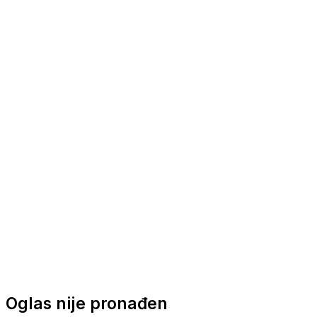
Nautička oprema
Brodski motori
Turizam
Apartmani
Sobe
Kuće za odmor
Aranžmani
Oglas nije pronađen