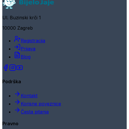
Ul. Buzinski krči 1
10000 Zagreb
Registracija
Prijava
Blog
Podrška
Kontakt
Korisne poveznice
Česta pitanja
Pravno