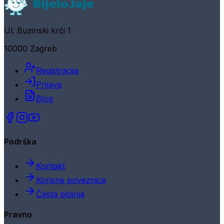
Ul. Buzinski krči 1
10000 Zagreb
Registracija
Prijava
Blog
Podrška
Kontakt
Korisne poveznice
Česta pitanja
Pravno