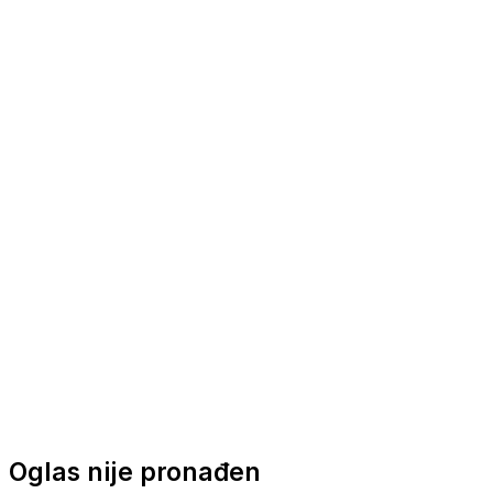
Nautička oprema
Brodski motori
Turizam
Apartmani
Sobe
Kuće za odmor
Aranžmani
Oglas nije pronađen