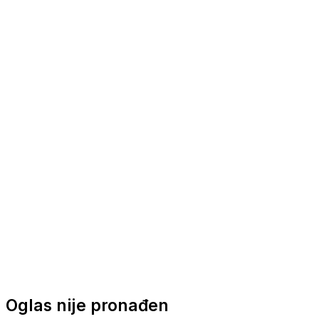
Nautička oprema
Brodski motori
Turizam
Apartmani
Sobe
Kuće za odmor
Aranžmani
Oglas nije pronađen