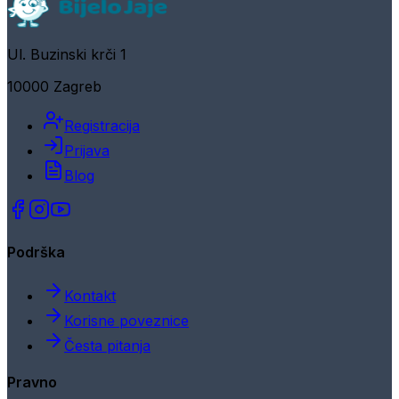
Ul. Buzinski krči 1
10000 Zagreb
Registracija
Prijava
Blog
Podrška
Kontakt
Korisne poveznice
Česta pitanja
Pravno