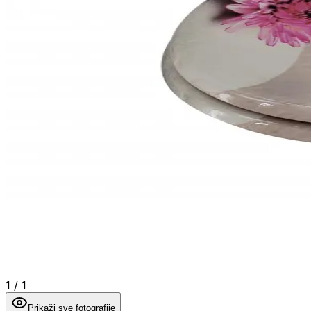
1
/
1
Prikaži sve fotografije