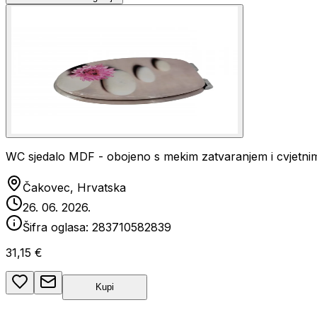
WC sjedalo MDF - obojeno s mekim zatvaranjem i cvjetn
Čakovec, Hrvatska
26. 06. 2026.
Šifra oglasa:
283710582839
31,15 €
Kupi