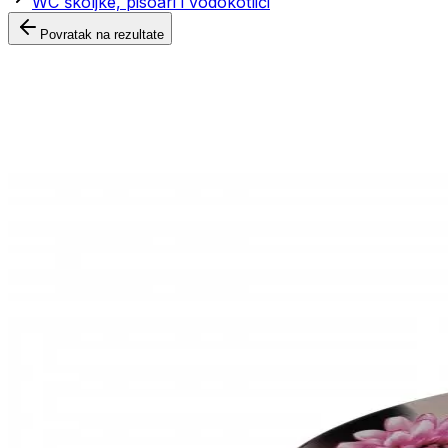
WC školjke, pisoari i vodokotlići
Povratak na rezultate