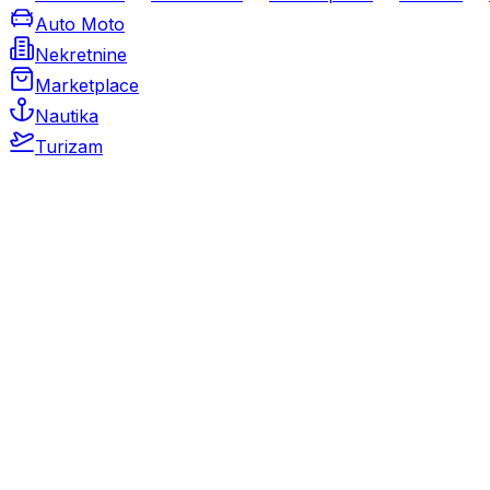
Auto Moto
Nekretnine
Marketplace
Nautika
Turizam
Auto Moto
Rabljeni automobili
Novi automobili
Motocikli / motori
Gospodarska vozila
Rezervni dijelovi i oprema
Kamperi i kamp prikolice
Oldtimeri
Karambolirani automobili