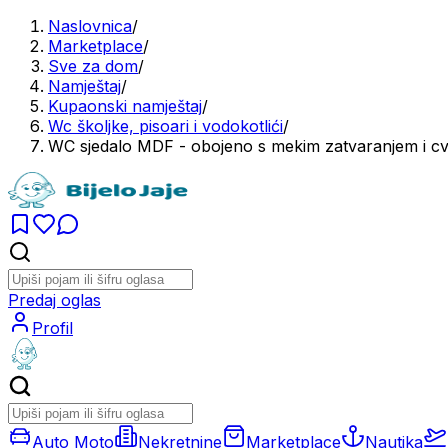
Naslovnica
/
Marketplace
/
Sve za dom
/
Namještaj
/
Kupaonski namještaj
/
Wc školjke, pisoari i vodokotlići
/
WC sjedalo MDF - obojeno s mekim zatvaranjem i c
Predaj oglas
Profil
Auto Moto
Nekretnine
Marketplace
Nautika