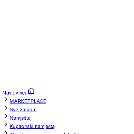
Brodski rezervni dijelovi
Nautička oprema
Brodski motori
Turizam
Apartmani
Sobe
Kuće za odmor
Aranžmani
Naslovnica
MARKETPLACE
Sve za dom
Namještaj
Kupaonski namještaj