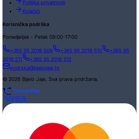
Politika privatnosti
Kolačići
Korisnička podrška
Ponedjeljak - Petak 09:00-17:00
+385 95 2018 509
+385 95 2018 510
+385 95
2018 511
+385 95 2018 512
podrska@bijelojaje.hr
© 2026 Bijelo Jaje. Sva prava pridržana.