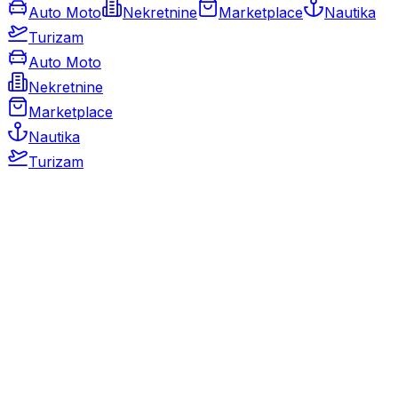
Auto Moto
Nekretnine
Marketplace
Nautika
Turizam
Auto Moto
Nekretnine
Marketplace
Nautika
Turizam
Auto Moto
Rabljeni automobili
Novi automobili
Motocikli / motori
Gospodarska vozila
Rezervni dijelovi i oprema
Kamperi i kamp prikolice