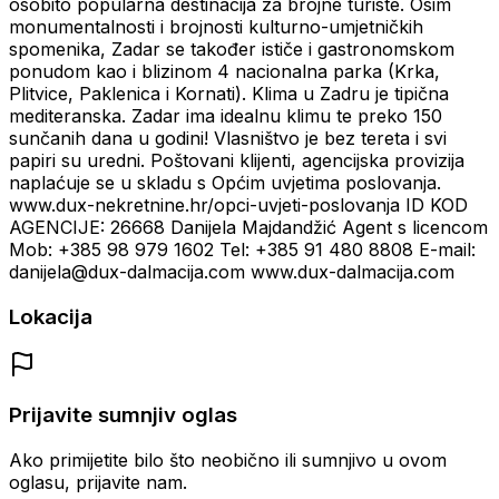
osobito popularna destinacija za brojne turiste. Osim
monumentalnosti i brojnosti kulturno-umjetničkih
spomenika, Zadar se također ističe i gastronomskom
ponudom kao i blizinom 4 nacionalna parka (Krka,
Plitvice, Paklenica i Kornati). Klima u Zadru je tipična
mediteranska. Zadar ima idealnu klimu te preko 150
sunčanih dana u godini! Vlasništvo je bez tereta i svi
papiri su uredni. Poštovani klijenti, agencijska provizija
naplaćuje se u skladu s Općim uvjetima poslovanja.
www.dux-nekretnine.hr/opci-uvjeti-poslovanja ID KOD
AGENCIJE: 26668 Danijela Majdandžić Agent s licencom
Mob: +385 98 979 1602 Tel: +385 91 480 8808 E-mail:
danijela@dux-dalmacija.com www.dux-dalmacija.com
Lokacija
Prijavite sumnjiv oglas
Ako primijetite bilo što neobično ili sumnjivo u ovom
oglasu, prijavite nam.