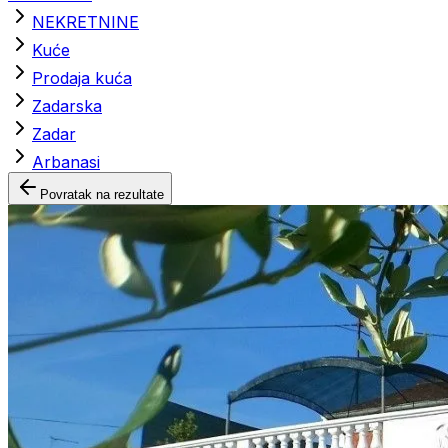
NEKRETNINE
Kuće
Prodaja kuća
Zadarska
Zadar
Arbanasi
Povratak na rezultate