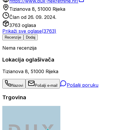
https://www.dux-nekretnine.hr/
Tizianova 8, 51000 Rijeka
Član od
26. 09. 2024.
3763
oglasa
Prikaži sve oglase
(
3763
)
Recenzije
Dodaj
Nema recenzija
Lokacija oglašivača
Tizianova 8, 51000 Rijeka
Pošalji poruku
Nazovi
Pošalji e-mail
Trgovina