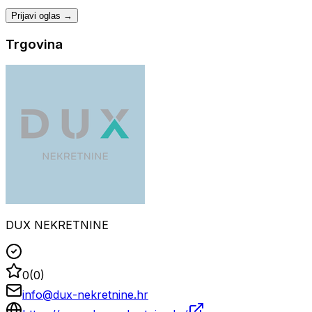
Prijavi oglas →
Trgovina
DUX NEKRETNINE
0
(
0
)
info@dux-nekretnine.hr