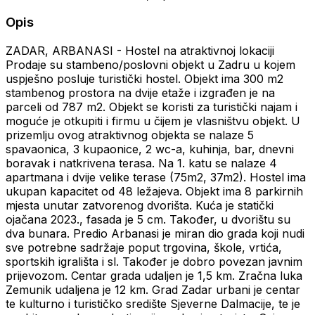
Opis
ZADAR, ARBANASI - Hostel na atraktivnoj lokaciji
Prodaje su stambeno/poslovni objekt u Zadru u kojem
uspješno posluje turistički hostel. Objekt ima 300 m2
stambenog prostora na dvije etaže i izgrađen je na
parceli od 787 m2. Objekt se koristi za turistički najam i
moguće je otkupiti i firmu u čijem je vlasništvu objekt. U
prizemlju ovog atraktivnog objekta se nalaze 5
spavaonica, 3 kupaonice, 2 wc-a, kuhinja, bar, dnevni
boravak i natkrivena terasa. Na 1. katu se nalaze 4
apartmana i dvije velike terase (75m2, 37m2). Hostel ima
ukupan kapacitet od 48 ležajeva. Objekt ima 8 parkirnih
mjesta unutar zatvorenog dvorišta. Kuća je statički
ojačana 2023., fasada je 5 cm. Također, u dvorištu su
dva bunara. Predio Arbanasi je miran dio grada koji nudi
sve potrebne sadržaje poput trgovina, škole, vrtića,
sportskih igrališta i sl. Također je dobro povezan javnim
prijevozom. Centar grada udaljen je 1,5 km. Zračna luka
Zemunik udaljena je 12 km. Grad Zadar urbani je centar
te kulturno i turističko središte Sjeverne Dalmacije, te je