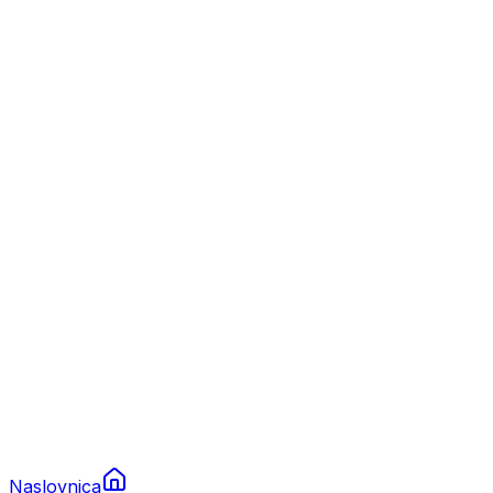
Nautika
Plovila
Charter
Prikolice za plovila
Brodski rezervni dijelovi
Nautička oprema
Brodski motori
Turizam
Apartmani
Sobe
Kuće za odmor
Aranžmani
Naslovnica