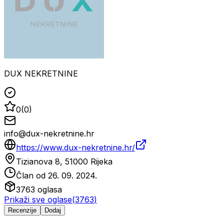
DUX NEKRETNINE
0
(
0
)
info@dux-nekretnine.hr
https://www.dux-nekretnine.hr/
Tizianova 8, 51000 Rijeka
Član od
26. 09. 2024.
3763
oglasa
Prikaži sve oglase
(
3763
)
Recenzije
Dodaj