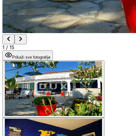
1
/
15
Prikaži sve fotografije