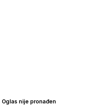
Nautička oprema
Brodski motori
Turizam
Apartmani
Sobe
Kuće za odmor
Aranžmani
Oglas nije pronađen