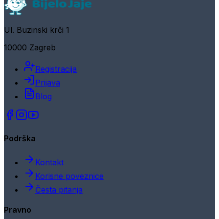
Ul. Buzinski krči 1
10000 Zagreb
Registracija
Prijava
Blog
Podrška
Kontakt
Korisne poveznice
Česta pitanja
Pravno