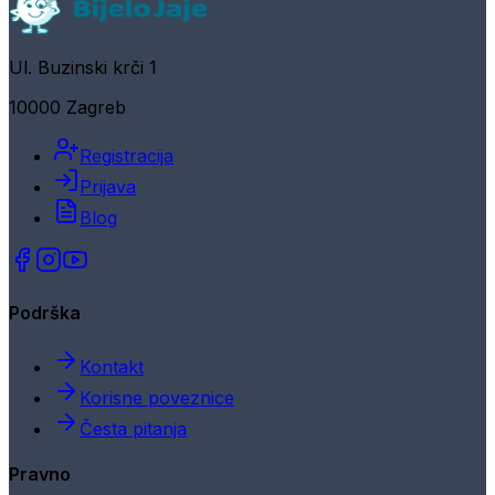
Ul. Buzinski krči 1
10000 Zagreb
Registracija
Prijava
Blog
Podrška
Kontakt
Korisne poveznice
Česta pitanja
Pravno