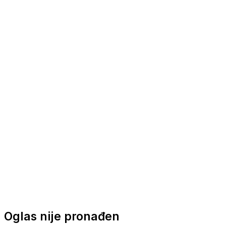
Nautička oprema
Brodski motori
Turizam
Apartmani
Sobe
Kuće za odmor
Aranžmani
Oglas nije pronađen