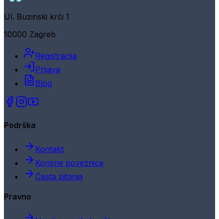
Ul. Buzinski krči 1
10000 Zagreb
Registracija
Prijava
Blog
Podrška
Kontakt
Korisne poveznice
Česta pitanja
Pravno