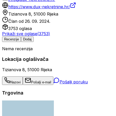
https://www.dux-nekretnine.hr/
Tizianova 8, 51000 Rijeka
Član od
26. 09. 2024.
3753
oglasa
Prikaži sve oglase
(
3753
)
Recenzije
Dodaj
Nema recenzija
Lokacija oglašivača
Tizianova 8, 51000 Rijeka
Pošalji poruku
Nazovi
Pošalji e-mail
Trgovina