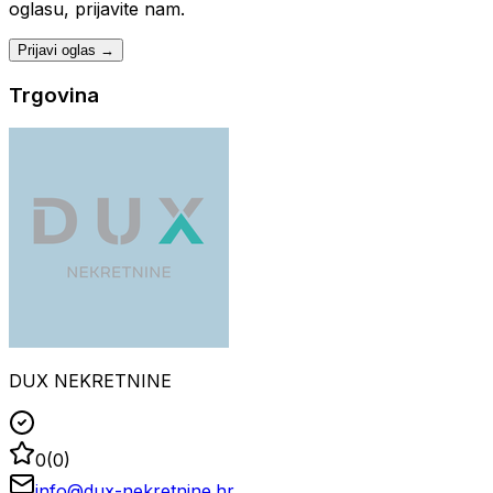
oglasu, prijavite nam.
Prijavi oglas →
Trgovina
DUX NEKRETNINE
0
(
0
)
info@dux-nekretnine.hr