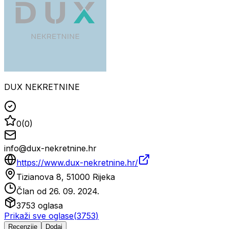
DUX NEKRETNINE
0
(
0
)
info@dux-nekretnine.hr
https://www.dux-nekretnine.hr/
Tizianova 8, 51000 Rijeka
Član od
26. 09. 2024.
3753
oglasa
Prikaži sve oglase
(
3753
)
Recenzije
Dodaj