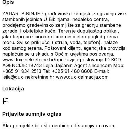
Opis
ZADAR, BIBINJE - građevinsko zemljište za gradnju više
stambenih jedinica U Bibinjama, nedaleko centra,
prodajemo građevinsko zemljište za gradnju stambene
zgrade ili obiteljske kuće. Teren je duguljastog oblika ,
jako lijepo pozicioniran i ima nesmetan pogled prema
moru. Svi se priključci ( struja, voda, telefon), nalaze
kod samog terena. Poštovani klijenti, agencijska provizija
naplaćuje se u skladu s Općim uvjetima poslovanja.
www.dux-nekretnine.hr/opci-uvjeti-poslovanja ID KOD
AGENCIJE: 18743 Lejla Jajčanin Agent s licencom Mob:
+385 91 934 2513 Tel: +385 91 480 8808 E-mail:
lejla@dux-nekretnine.hr www.dux-dalmacija.com
Lokacija
Prijavite sumnjiv oglas
Ako primijetite bilo što neobično ili sumnjivo u ovom