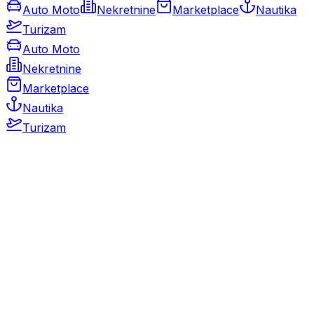
Auto Moto
Nekretnine
Marketplace
Nautika
Turizam
Auto Moto
Nekretnine
Marketplace
Nautika
Turizam
Auto Moto
Rabljeni automobili
Novi automobili
Motocikli / motori
Gospodarska vozila
Rezervni dijelovi i oprema
Kamperi i kamp prikolice