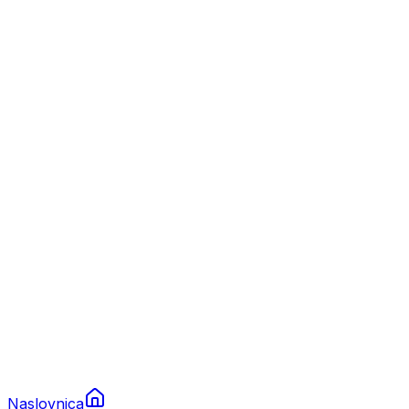
Nautika
Plovila
Charter
Prikolice za plovila
Brodski rezervni dijelovi
Nautička oprema
Brodski motori
Turizam
Apartmani
Sobe
Kuće za odmor
Aranžmani
Naslovnica