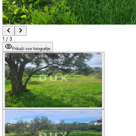
1
/
3
Prikaži sve fotografije