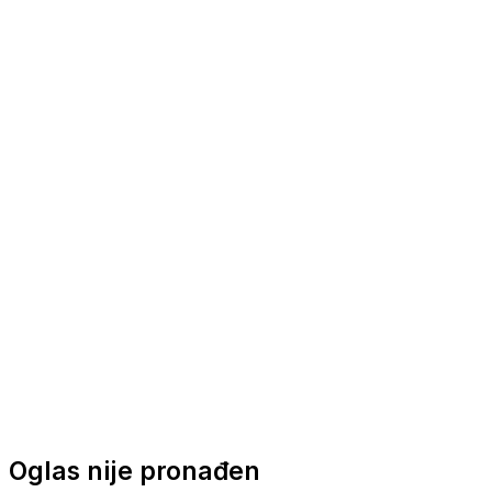
Nautička oprema
Brodski motori
Turizam
Apartmani
Sobe
Kuće za odmor
Aranžmani
Oglas nije pronađen