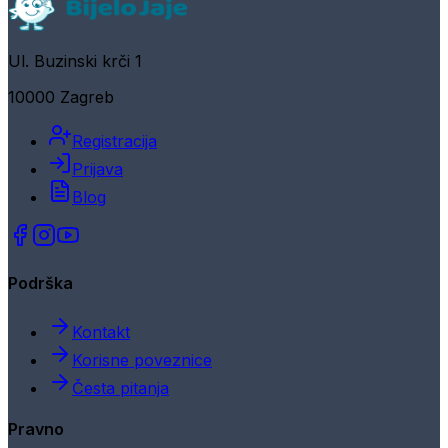
Ul. Buzinski krči 1
10000 Zagreb
Registracija
Prijava
Blog
Podrška
Kontakt
Korisne poveznice
Česta pitanja
Pravno