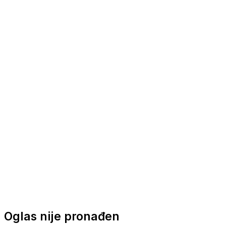
Nautička oprema
Brodski motori
Turizam
Apartmani
Sobe
Kuće za odmor
Aranžmani
Oglas nije pronađen