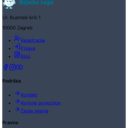
Ul. Buzinski krči 1
10000 Zagreb
Registracija
Prijava
Blog
Podrška
Kontakt
Korisne poveznice
Česta pitanja
Pravno