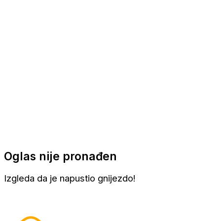
Apartmani
Sobe
Kuće za odmor
Aranžmani
Oglas nije pronađen
Izgleda da je napustio gnijezdo!