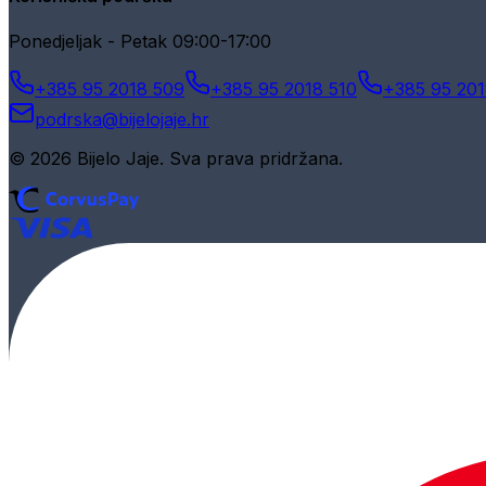
Ponedjeljak - Petak 09:00-17:00
+385 95 2018 509
+385 95 2018 510
+385 95 201
podrska@bijelojaje.hr
© 2026 Bijelo Jaje. Sva prava pridržana.