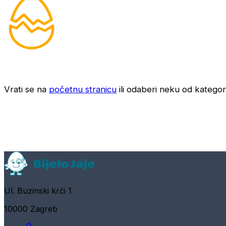
Vrati se na
početnu stranicu
ili odaberi neku od kategori
Ul. Buzinski krči 1
10000 Zagreb