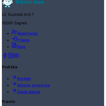
Ul. Buzinski krči 1
10000 Zagreb
Registracija
Prijava
Blog
Podrška
Kontakt
Korisne poveznice
Česta pitanja
Pravno