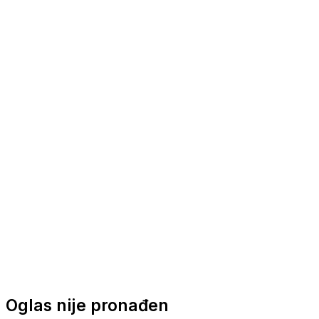
Nautička oprema
Brodski motori
Turizam
Apartmani
Sobe
Kuće za odmor
Aranžmani
Oglas nije pronađen