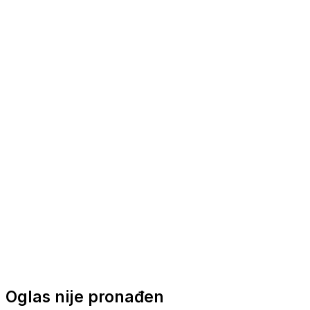
Nautička oprema
Brodski motori
Turizam
Apartmani
Sobe
Kuće za odmor
Aranžmani
Oglas nije pronađen