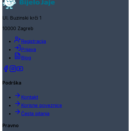
Ul. Buzinski krči 1
10000 Zagreb
Registracija
Prijava
Blog
Podrška
Kontakt
Korisne poveznice
Česta pitanja
Pravno