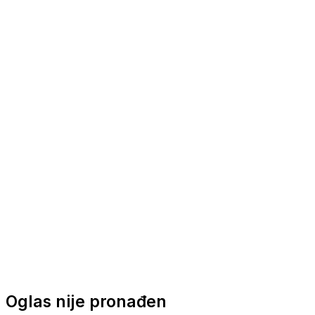
Nautička oprema
Brodski motori
Turizam
Apartmani
Sobe
Kuće za odmor
Aranžmani
Oglas nije pronađen