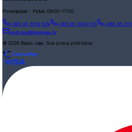
Ponedjeljak - Petak 09:00-17:00
+385 95 2018 509
+385 95 2018 510
+385 95 201
podrska@bijelojaje.hr
© 2026 Bijelo Jaje. Sva prava pridržana.