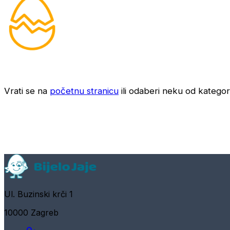
Vrati se na
početnu stranicu
ili odaberi neku od kategori
Ul. Buzinski krči 1
10000 Zagreb