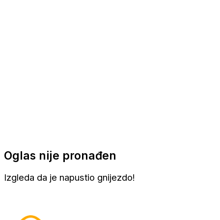
Apartmani
Sobe
Kuće za odmor
Aranžmani
Oglas nije pronađen
Izgleda da je napustio gnijezdo!