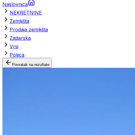
Naslovnica
NEKRETNINE
Zemljišta
Prodaja zemljišta
Zadarska
Vrsi
Poljica
Povratak na rezultate