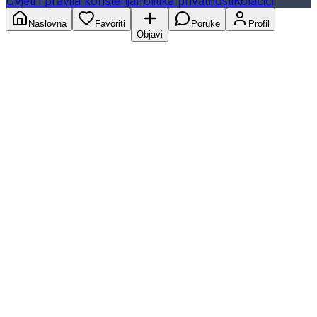
Uvjeti i pravila korištenja
Politika privatnosti
Kolačići
Naslovna
Favoriti
Poruke
Profil
Objavi