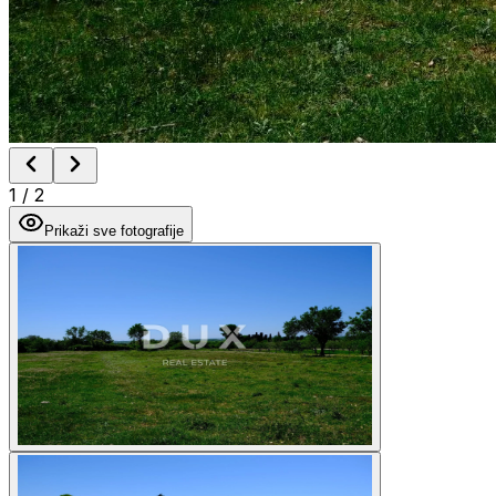
1
/
2
Prikaži sve fotografije