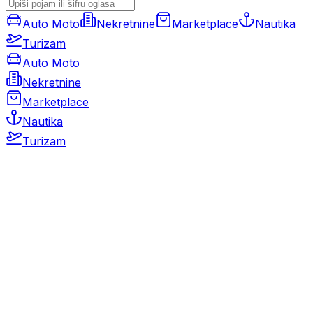
Auto Moto
Nekretnine
Marketplace
Nautika
Turizam
Auto Moto
Nekretnine
Marketplace
Nautika
Turizam
Auto Moto
Rabljeni automobili
Novi automobili
Motocikli / motori
Gospodarska vozila
Rezervni dijelovi i oprema
Kamperi i kamp prikolice