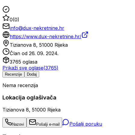
0
(
0
)
info@dux-nekretnine.hr
https://www.dux-nekretnine.hr/
Tizianova 8, 51000 Rijeka
Član od
26. 09. 2024.
3765
oglasa
Prikaži sve oglase
(
3765
)
Recenzije
Dodaj
Nema recenzija
Lokacija oglašivača
Tizianova 8, 51000 Rijeka
Pošalji poruku
Nazovi
Pošalji e-mail