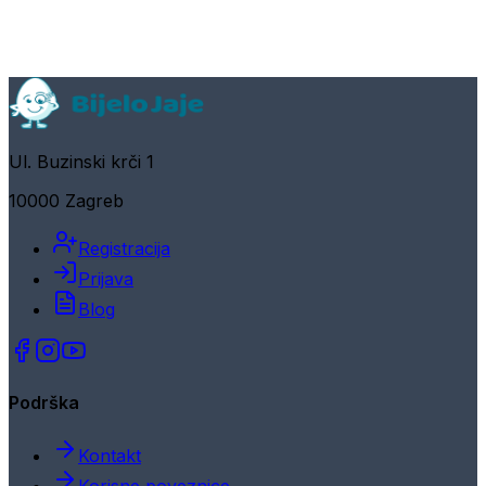
Ul. Buzinski krči 1
10000 Zagreb
Registracija
Prijava
Blog
Podrška
Kontakt
Korisne poveznice