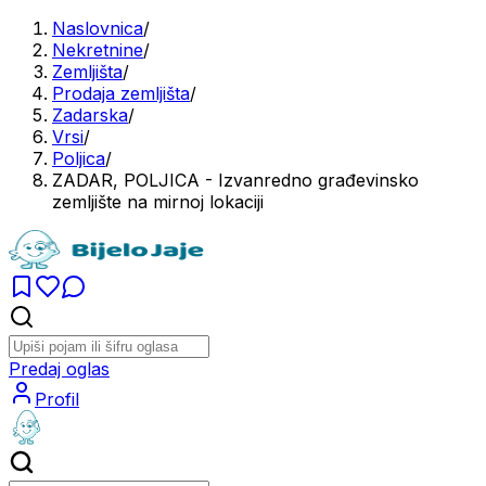
Naslovnica
/
Nekretnine
/
Zemljišta
/
Prodaja zemljišta
/
Zadarska
/
Vrsi
/
Poljica
/
ZADAR, POLJICA - Izvanredno građevinsko
zemljište na mirnoj lokaciji
Predaj oglas
Profil