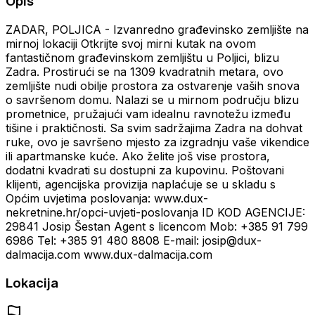
Opis
ZADAR, POLJICA - Izvanredno građevinsko zemljište na
mirnoj lokaciji Otkrijte svoj mirni kutak na ovom
fantastičnom građevinskom zemljištu u Poljici, blizu
Zadra. Prostirući se na 1309 kvadratnih metara, ovo
zemljište nudi obilje prostora za ostvarenje vaših snova
o savršenom domu. Nalazi se u mirnom području blizu
prometnice, pružajući vam idealnu ravnotežu između
tišine i praktičnosti. Sa svim sadržajima Zadra na dohvat
ruke, ovo je savršeno mjesto za izgradnju vaše vikendice
ili apartmanske kuće. Ako želite još vise prostora,
dodatni kvadrati su dostupni za kupovinu. Poštovani
klijenti, agencijska provizija naplaćuje se u skladu s
Općim uvjetima poslovanja: www.dux-
nekretnine.hr/opci-uvjeti-poslovanja ID KOD AGENCIJE:
29841 Josip Šestan Agent s licencom Mob: +385 91 799
6986 Tel: +385 91 480 8808 E-mail: josip@dux-
dalmacija.com www.dux-dalmacija.com
Lokacija