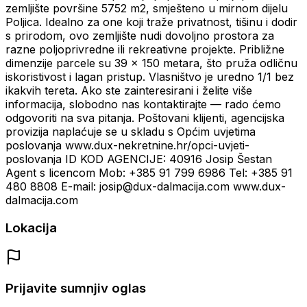
zemljište površine 5752 m2, smješteno u mirnom dijelu
Poljica. Idealno za one koji traže privatnost, tišinu i dodir
s prirodom, ovo zemljište nudi dovoljno prostora za
razne poljoprivredne ili rekreativne projekte. Približne
dimenzije parcele su 39 x 150 metara, što pruža odličnu
iskoristivost i lagan pristup. Vlasništvo je uredno 1/1 bez
ikakvih tereta. Ako ste zainteresirani i želite više
informacija, slobodno nas kontaktirajte — rado ćemo
odgovoriti na sva pitanja. Poštovani klijenti, agencijska
provizija naplaćuje se u skladu s Općim uvjetima
poslovanja www.dux-nekretnine.hr/opci-uvjeti-
poslovanja ID KOD AGENCIJE: 40916 Josip Šestan
Agent s licencom Mob: +385 91 799 6986 Tel: +385 91
480 8808 E-mail: josip@dux-dalmacija.com www.dux-
dalmacija.com
Lokacija
Prijavite sumnjiv oglas