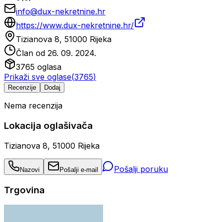
info@dux-nekretnine.hr
https://www.dux-nekretnine.hr/
Tizianova 8, 51000 Rijeka
Član od
26. 09. 2024.
3765
oglasa
Prikaži sve oglase
(
3765
)
Recenzije
Dodaj
Nema recenzija
Lokacija oglašivača
Tizianova 8, 51000 Rijeka
Pošalji poruku
Nazovi
Pošalji e-mail
Trgovina