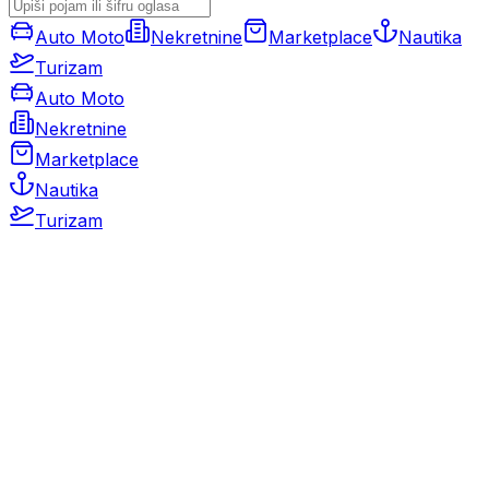
Auto Moto
Nekretnine
Marketplace
Nautika
Turizam
Auto Moto
Nekretnine
Marketplace
Nautika
Turizam
Auto Moto
Rabljeni automobili
Novi automobili
Motocikli / motori
Gospodarska vozila
Rezervni dijelovi i oprema
Kamperi i kamp prikolice