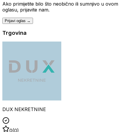
Ako primijetite bilo što neobično ili sumnjivo u ovom
oglasu, prijavite nam.
Prijavi oglas →
Trgovina
DUX NEKRETNINE
0
(
0
)