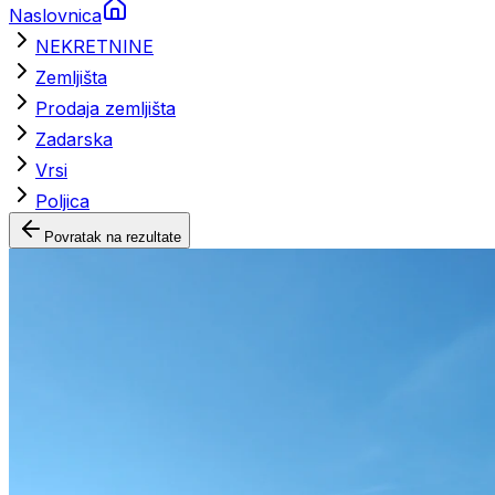
Naslovnica
NEKRETNINE
Zemljišta
Prodaja zemljišta
Zadarska
Vrsi
Poljica
Povratak na rezultate