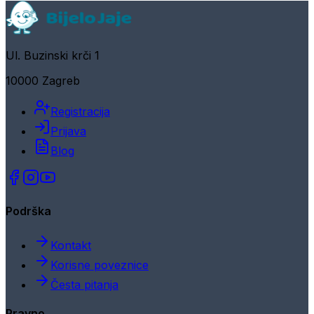
Ul. Buzinski krči 1
10000 Zagreb
Registracija
Prijava
Blog
Podrška
Kontakt
Korisne poveznice
Česta pitanja
Pravno