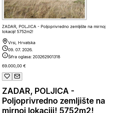
ZADAR, POLJICA - Poljoprivredno zemljište na mirnoj
lokaciji! 5752m2!
Vrsi, Hrvatska
09. 07. 2026.
Šifra oglasa:
203262901318
69.000,00 €
ZADAR, POLJICA -
Poljoprivredno zemljište na
mirnoj lokaciji! 5752m2!