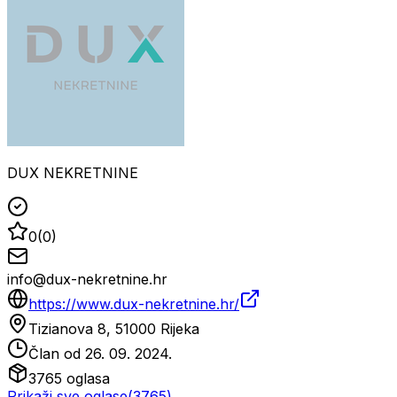
DUX NEKRETNINE
0
(
0
)
info@dux-nekretnine.hr
https://www.dux-nekretnine.hr/
Tizianova 8, 51000 Rijeka
Član od
26. 09. 2024.
3765
oglasa
Prikaži sve oglase
(
3765
)