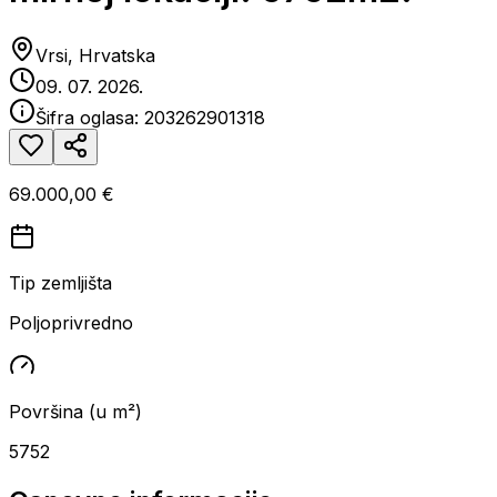
Vrsi, Hrvatska
09. 07. 2026.
Šifra oglasa:
203262901318
69.000,00 €
Tip zemljišta
Poljoprivredno
Površina (u m²)
5752