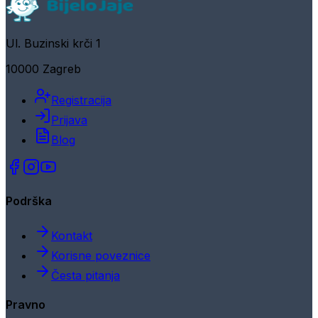
Ul. Buzinski krči 1
10000 Zagreb
Registracija
Prijava
Blog
Podrška
Kontakt
Korisne poveznice
Česta pitanja
Pravno