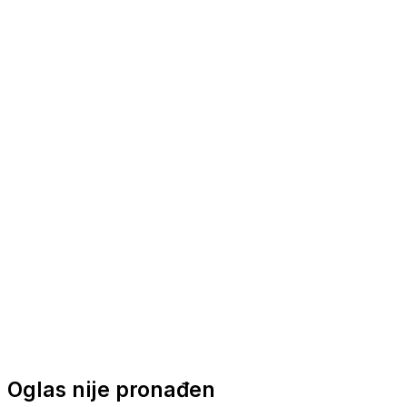
Nautička oprema
Brodski motori
Turizam
Apartmani
Sobe
Kuće za odmor
Aranžmani
Oglas nije pronađen