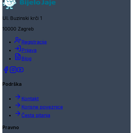
Ul. Buzinski krči 1
10000 Zagreb
Registracija
Prijava
Blog
Podrška
Kontakt
Korisne poveznice
Česta pitanja
Pravno