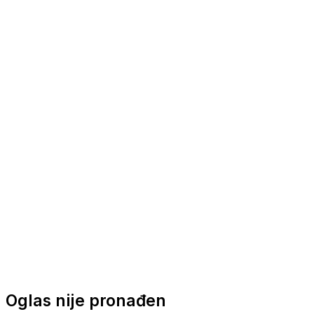
Nautička oprema
Brodski motori
Turizam
Apartmani
Sobe
Kuće za odmor
Aranžmani
Oglas nije pronađen