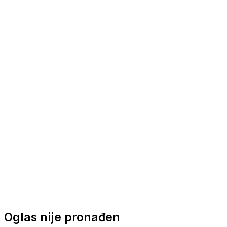
Nautička oprema
Brodski motori
Turizam
Apartmani
Sobe
Kuće za odmor
Aranžmani
Oglas nije pronađen