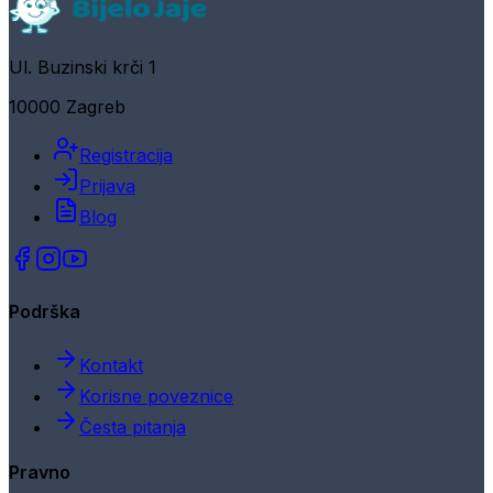
Ul. Buzinski krči 1
10000 Zagreb
Registracija
Prijava
Blog
Podrška
Kontakt
Korisne poveznice
Česta pitanja
Pravno