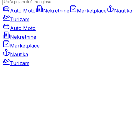
Auto Moto
Nekretnine
Marketplace
Nautika
Turizam
Auto Moto
Nekretnine
Marketplace
Nautika
Turizam
Auto Moto
Rabljeni automobili
Novi automobili
Motocikli / motori
Gospodarska vozila
Rezervni dijelovi i oprema
Kamperi i kamp prikolice