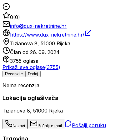
0
(
0
)
info@dux-nekretnine.hr
https://www.dux-nekretnine.hr/
Tizianova 8, 51000 Rijeka
Član od
26. 09. 2024.
3755
oglasa
Prikaži sve oglase
(
3755
)
Recenzije
Dodaj
Nema recenzija
Lokacija oglašivača
Tizianova 8, 51000 Rijeka
Pošalji poruku
Nazovi
Pošalji e-mail
Trgovina