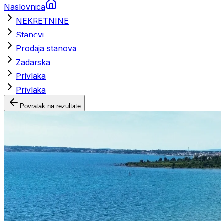
Naslovnica
NEKRETNINE
Stanovi
Prodaja stanova
Zadarska
Privlaka
Privlaka
Povratak na rezultate