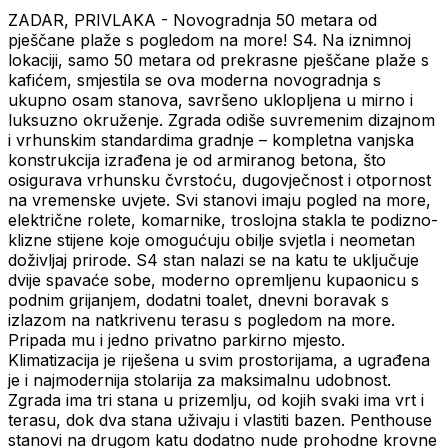
ZADAR, PRIVLAKA - Novogradnja 50 metara od
pješčane plaže s pogledom na more! S4. Na iznimnoj
lokaciji, samo 50 metara od prekrasne pješčane plaže s
kafićem, smjestila se ova moderna novogradnja s
ukupno osam stanova, savršeno uklopljena u mirno i
luksuzno okruženje. Zgrada odiše suvremenim dizajnom
i vrhunskim standardima gradnje – kompletna vanjska
konstrukcija izrađena je od armiranog betona, što
osigurava vrhunsku čvrstoću, dugovječnost i otpornost
na vremenske uvjete. Svi stanovi imaju pogled na more,
električne rolete, komarnike, troslojna stakla te podizno-
klizne stijene koje omogućuju obilje svjetla i neometan
doživljaj prirode. S4 stan nalazi se na katu te uključuje
dvije spavaće sobe, moderno opremljenu kupaonicu s
podnim grijanjem, dodatni toalet, dnevni boravak s
izlazom na natkrivenu terasu s pogledom na more.
Pripada mu i jedno privatno parkirno mjesto.
Klimatizacija je riješena u svim prostorijama, a ugrađena
je i najmodernija stolarija za maksimalnu udobnost.
Zgrada ima tri stana u prizemlju, od kojih svaki ima vrt i
terasu, dok dva stana uživaju i vlastiti bazen. Penthouse
stanovi na drugom katu dodatno nude prohodne krovne