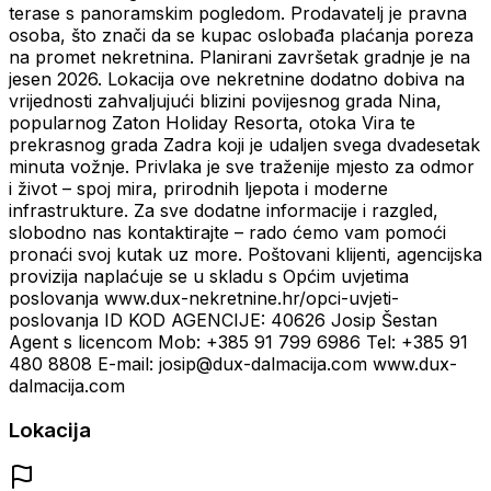
terase s panoramskim pogledom. Prodavatelj je pravna
osoba, što znači da se kupac oslobađa plaćanja poreza
na promet nekretnina. Planirani završetak gradnje je na
jesen 2026. Lokacija ove nekretnine dodatno dobiva na
vrijednosti zahvaljujući blizini povijesnog grada Nina,
popularnog Zaton Holiday Resorta, otoka Vira te
prekrasnog grada Zadra koji je udaljen svega dvadesetak
minuta vožnje. Privlaka je sve traženije mjesto za odmor
i život – spoj mira, prirodnih ljepota i moderne
infrastrukture. Za sve dodatne informacije i razgled,
slobodno nas kontaktirajte – rado ćemo vam pomoći
pronaći svoj kutak uz more. Poštovani klijenti, agencijska
provizija naplaćuje se u skladu s Općim uvjetima
poslovanja www.dux-nekretnine.hr/opci-uvjeti-
poslovanja ID KOD AGENCIJE: 40626 Josip Šestan
Agent s licencom Mob: +385 91 799 6986 Tel: +385 91
480 8808 E-mail: josip@dux-dalmacija.com www.dux-
dalmacija.com
Lokacija