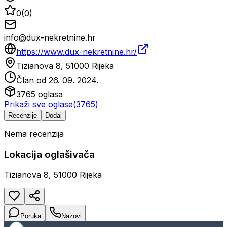
0
(
0
)
info@dux-nekretnine.hr
https://www.dux-nekretnine.hr/
Tizianova 8, 51000 Rijeka
Član od
26. 09. 2024.
3765
oglasa
Prikaži sve oglase
(
3765
)
Recenzije
Dodaj
Nema recenzija
Lokacija oglašivača
Tizianova 8, 51000 Rijeka
Poruka
Nazovi