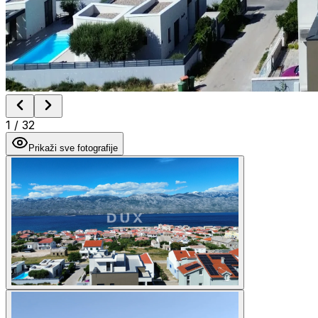
1
/
32
Prikaži sve fotografije