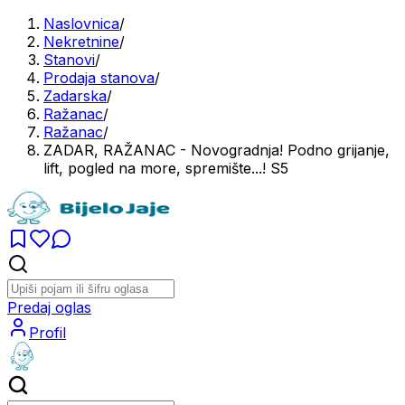
Naslovnica
/
Nekretnine
/
Stanovi
/
Prodaja stanova
/
Zadarska
/
Ražanac
/
Ražanac
/
ZADAR, RAŽANAC - Novogradnja! Podno grijanje,
lift, pogled na more, spremište...! S5
Predaj oglas
Profil