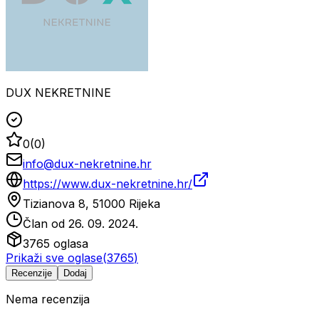
DUX NEKRETNINE
0
(
0
)
info@dux-nekretnine.hr
https://www.dux-nekretnine.hr/
Tizianova 8, 51000 Rijeka
Član od
26. 09. 2024.
3765
oglasa
Prikaži sve oglase
(
3765
)
Recenzije
Dodaj
Nema recenzija