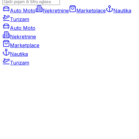
Auto Moto
Nekretnine
Marketplace
Nautika
Turizam
Auto Moto
Nekretnine
Marketplace
Nautika
Turizam
Auto Moto
Rabljeni automobili
Novi automobili
Motocikli / motori
Gospodarska vozila
Rezervni dijelovi i oprema
Kamperi i kamp prikolice