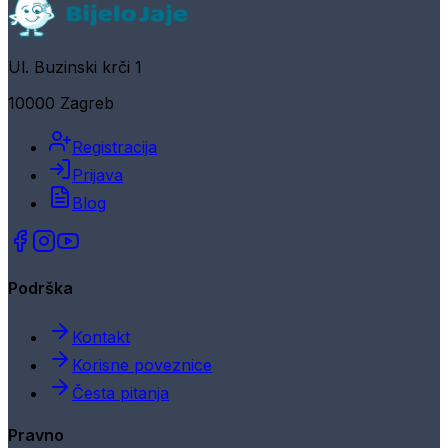
Ul. Buzinski krči 1
10000 Zagreb
Registracija
Prijava
Blog
Podrška
Kontakt
Korisne poveznice
Česta pitanja
Pravno