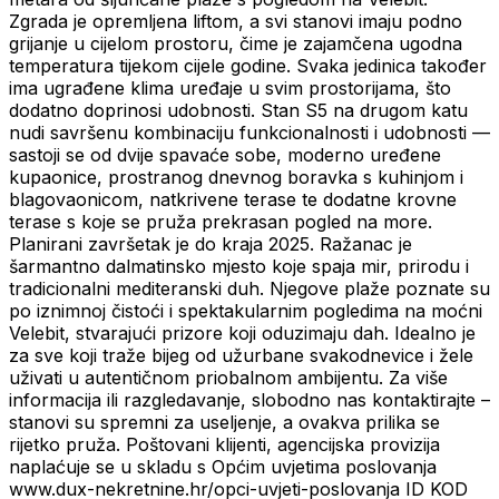
Zgrada je opremljena liftom, a svi stanovi imaju podno
grijanje u cijelom prostoru, čime je zajamčena ugodna
temperatura tijekom cijele godine. Svaka jedinica također
ima ugrađene klima uređaje u svim prostorijama, što
dodatno doprinosi udobnosti. Stan S5 na drugom katu
nudi savršenu kombinaciju funkcionalnosti i udobnosti —
sastoji se od dvije spavaće sobe, moderno uređene
kupaonice, prostranog dnevnog boravka s kuhinjom i
blagovaonicom, natkrivene terase te dodatne krovne
terase s koje se pruža prekrasan pogled na more.
Planirani završetak je do kraja 2025. Ražanac je
šarmantno dalmatinsko mjesto koje spaja mir, prirodu i
tradicionalni mediteranski duh. Njegove plaže poznate su
po iznimnoj čistoći i spektakularnim pogledima na moćni
Velebit, stvarajući prizore koji oduzimaju dah. Idealno je
za sve koji traže bijeg od užurbane svakodnevice i žele
uživati u autentičnom priobalnom ambijentu. Za više
informacija ili razgledavanje, slobodno nas kontaktirajte –
stanovi su spremni za useljenje, a ovakva prilika se
rijetko pruža. Poštovani klijenti, agencijska provizija
naplaćuje se u skladu s Općim uvjetima poslovanja
www.dux-nekretnine.hr/opci-uvjeti-poslovanja ID KOD