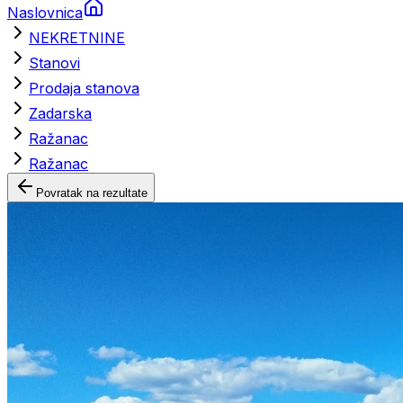
Naslovnica
NEKRETNINE
Stanovi
Prodaja stanova
Zadarska
Ražanac
Ražanac
Povratak na rezultate