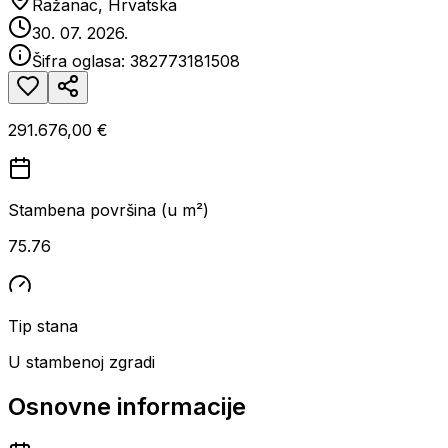
Ražanac, Hrvatska
30. 07. 2026.
Šifra oglasa:
382773181508
291.676,00 €
Stambena površina (u m²)
75.76
Tip stana
U stambenoj zgradi
Osnovne informacije