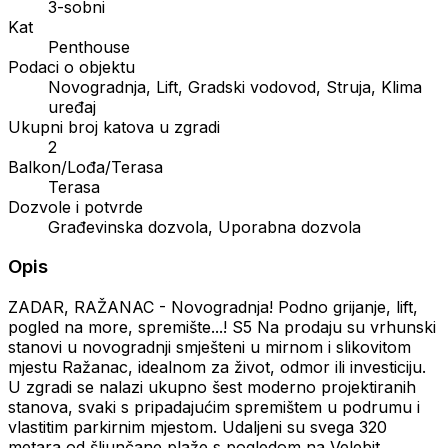
3-sobni
Kat
Penthouse
Podaci o objektu
Novogradnja, Lift, Gradski vodovod, Struja, Klima
uređaj
Ukupni broj katova u zgradi
2
Balkon/Lođa/Terasa
Terasa
Dozvole i potvrde
Građevinska dozvola, Uporabna dozvola
Opis
ZADAR, RAŽANAC - Novogradnja! Podno grijanje, lift,
pogled na more, spremište...! S5 Na prodaju su vrhunski
stanovi u novogradnji smješteni u mirnom i slikovitom
mjestu Ražanac, idealnom za život, odmor ili investiciju.
U zgradi se nalazi ukupno šest moderno projektiranih
stanova, svaki s pripadajućim spremištem u podrumu i
vlastitim parkirnim mjestom. Udaljeni su svega 320
metara od šljunčane plaže s pogledom na Velebit.