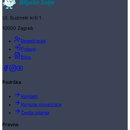
Ul. Buzinski krči 1
10000 Zagreb
Registracija
Prijava
Blog
Podrška
Kontakt
Korisne poveznice
Česta pitanja
Pravno