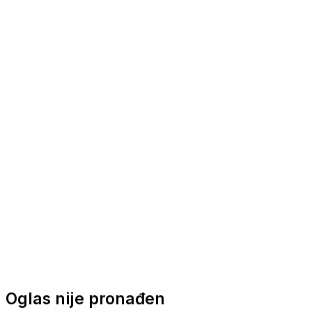
Nautička oprema
Brodski motori
Turizam
Apartmani
Sobe
Kuće za odmor
Aranžmani
Oglas nije pronađen