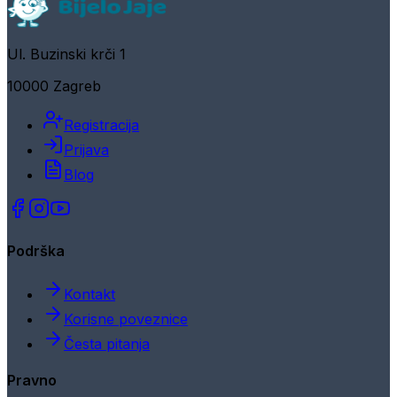
Ul. Buzinski krči 1
10000 Zagreb
Registracija
Prijava
Blog
Podrška
Kontakt
Korisne poveznice
Česta pitanja
Pravno