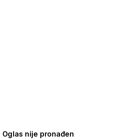
Nautička oprema
Brodski motori
Turizam
Apartmani
Sobe
Kuće za odmor
Aranžmani
Oglas nije pronađen