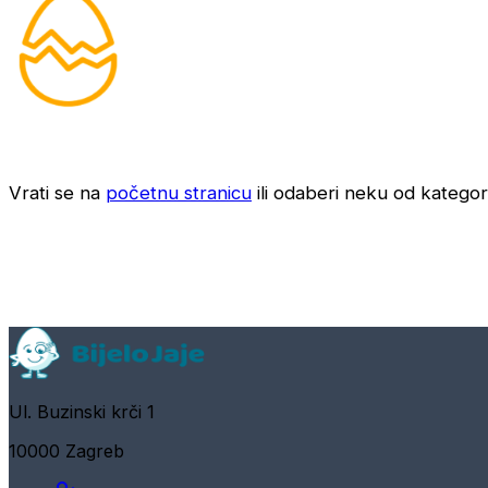
Vrati se na
početnu stranicu
ili odaberi neku od kategori
Ul. Buzinski krči 1
10000 Zagreb