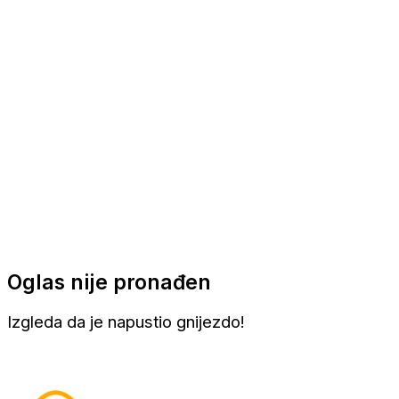
Apartmani
Sobe
Kuće za odmor
Aranžmani
Oglas nije pronađen
Izgleda da je napustio gnijezdo!