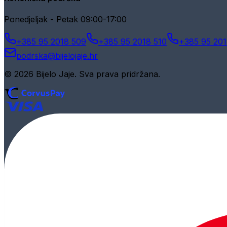
Ponedjeljak - Petak 09:00-17:00
+385 95 2018 509
+385 95 2018 510
+385 95 201
podrska@bijelojaje.hr
© 2026 Bijelo Jaje. Sva prava pridržana.