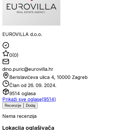
EUROVILLA d.o.o.
0
(
0
)
dino.puric@eurovilla.hr
Berislavićeva ulica 4, 10000 Zagreb
Član od
26. 09. 2024.
9514
oglasa
Prikaži sve oglase
(
9514
)
Recenzije
Dodaj
Nema recenzija
Lokacija oglašivača