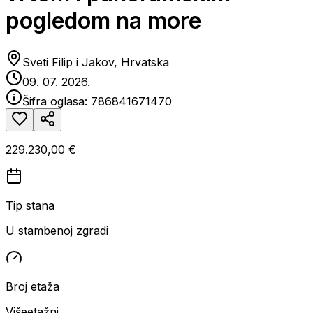
pogledom na more
Sveti Filip i Jakov, Hrvatska
09. 07. 2026.
Šifra oglasa:
786841671470
229.230,00 €
Tip stana
U stambenoj zgradi
Broj etaža
Višeetažni