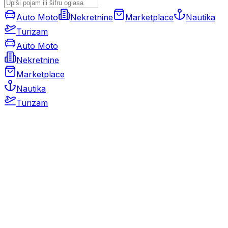
Auto Moto
Nekretnine
Marketplace
Nautika
Turizam
Auto Moto
Nekretnine
Marketplace
Nautika
Turizam
Auto Moto
Rabljeni automobili
Novi automobili
Motocikli / motori
Gospodarska vozila
Rezervni dijelovi i oprema
Kamperi i kamp prikolice