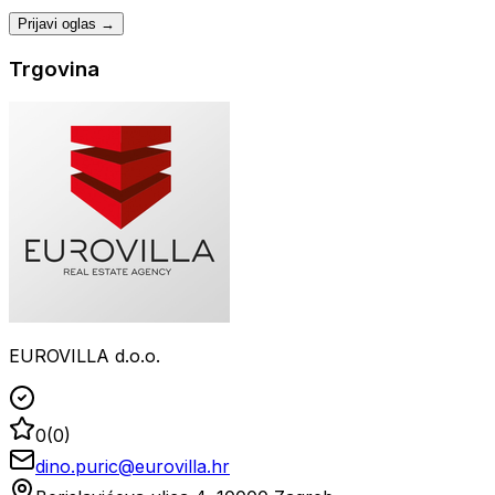
Prijavi oglas →
Trgovina
EUROVILLA d.o.o.
0
(
0
)
dino.puric@eurovilla.hr