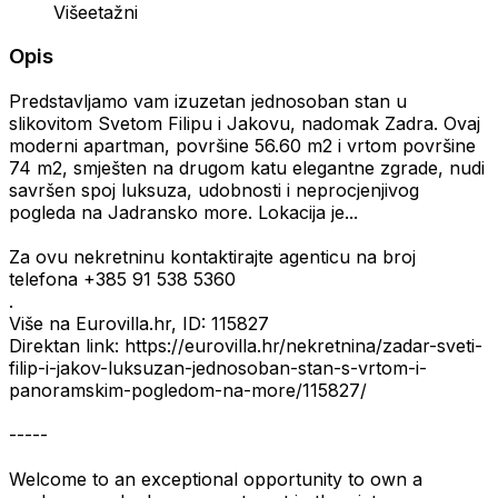
Višeetažni
Opis
Predstavljamo vam izuzetan jednosoban stan u
slikovitom Svetom Filipu i Jakovu, nadomak Zadra. Ovaj
moderni apartman, površine 56.60 m2 i vrtom površine
74 m2, smješten na drugom katu elegantne zgrade, nudi
savršen spoj luksuza, udobnosti i neprocjenjivog
pogleda na Jadransko more. Lokacija je...
Za ovu nekretninu kontaktirajte agenticu na broj
telefona +385 91 538 5360
.
Više na Eurovilla.hr, ID: 115827
Direktan link: https://eurovilla.hr/nekretnina/zadar-sveti-
filip-i-jakov-luksuzan-jednosoban-stan-s-vrtom-i-
panoramskim-pogledom-na-more/115827/
-----
Welcome to an exceptional opportunity to own a