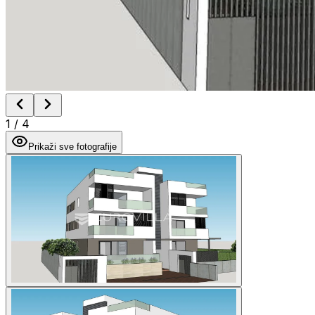
1
/
4
Prikaži sve fotografije