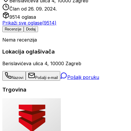
Berislavićeva ulica 4, 10000 Zagreb
Član od
26. 09. 2024.
9514
oglasa
Prikaži sve oglase
(
9514
)
Recenzije
Dodaj
Nema recenzija
Lokacija oglašivača
Berislavićeva ulica 4, 10000 Zagreb
Pošalji poruku
Nazovi
Pošalji e-mail
Trgovina