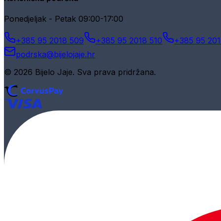
Ponedjeljak - Petak 09:00-17:00
+385 95 2018 509
+385 95 2018 510
+385 95 201
podrska@bijelojaje.hr
© 2026 Bijelo Jaje. Sva prava pridržana.