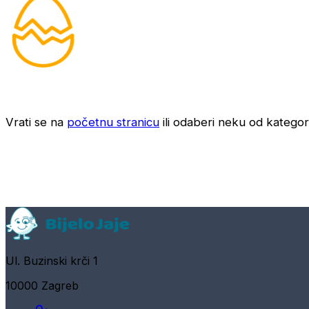
Vrati se na
početnu stranicu
ili odaberi neku od kategori
Ul. Buzinski krči 1
10000 Zagreb