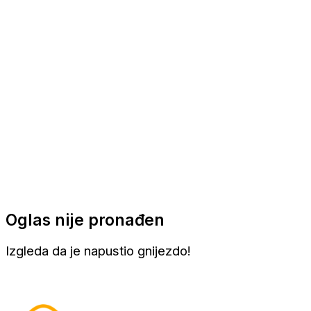
Apartmani
Sobe
Kuće za odmor
Aranžmani
Oglas nije pronađen
Izgleda da je napustio gnijezdo!