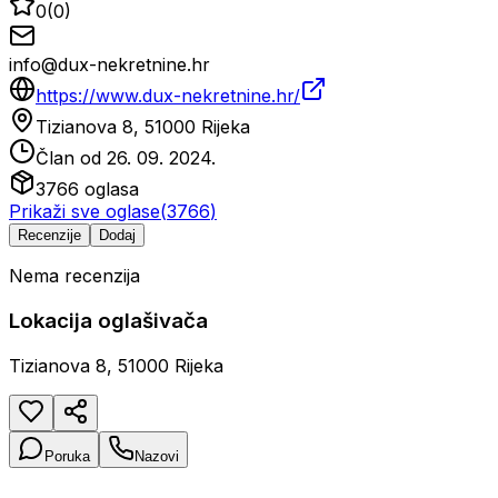
0
(
0
)
info@dux-nekretnine.hr
https://www.dux-nekretnine.hr/
Tizianova 8, 51000 Rijeka
Član od
26. 09. 2024.
3766
oglasa
Prikaži sve oglase
(
3766
)
Recenzije
Dodaj
Nema recenzija
Lokacija oglašivača
Tizianova 8, 51000 Rijeka
Poruka
Nazovi