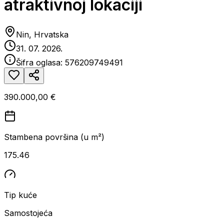
atraktivnoj lokaciji
Nin, Hrvatska
31. 07. 2026.
Šifra oglasa:
576209749491
390.000,00 €
Stambena površina (u m²)
175.46
Tip kuće
Samostojeća