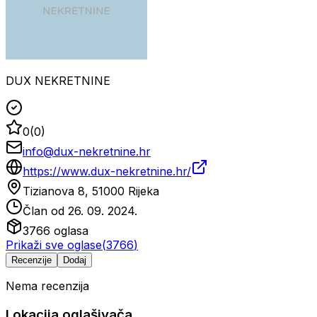
DUX NEKRETNINE
0
(
0
)
info@dux-nekretnine.hr
https://www.dux-nekretnine.hr/
Tizianova 8, 51000 Rijeka
Član od
26. 09. 2024.
3766
oglasa
Prikaži sve oglase
(
3766
)
Recenzije
Dodaj
Nema recenzija
Lokacija oglašivača