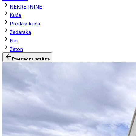
NEKRETNINE
Kuće
Prodaja kuća
Zadarska
Nin
Zaton
Povratak na rezultate