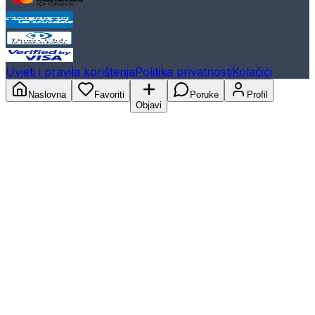
Uvjeti i pravila korištenja
Politika privatnosti
Kolačići
Naslovna
Favoriti
Poruke
Profil
Objavi