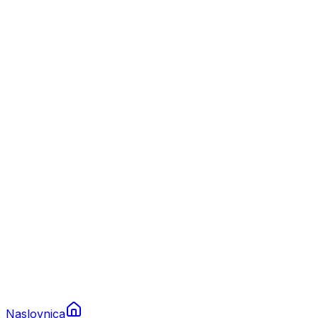
Nautika
Plovila
Charter
Prikolice za plovila
Brodski rezervni dijelovi
Nautička oprema
Brodski motori
Turizam
Apartmani
Sobe
Kuće za odmor
Aranžmani
Naslovnica