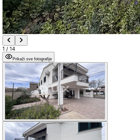
1
/
14
Prikaži sve fotografije