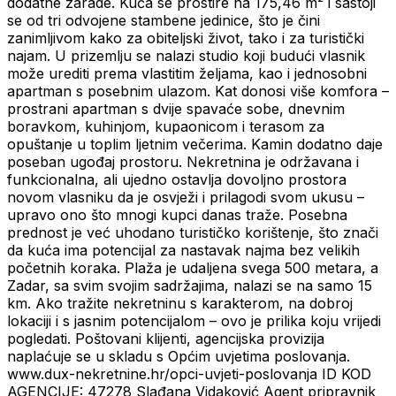
dodatne zarade. Kuća se prostire na 175,46 m² i sastoji
se od tri odvojene stambene jedinice, što je čini
zanimljivom kako za obiteljski život, tako i za turistički
najam. U prizemlju se nalazi studio koji budući vlasnik
može urediti prema vlastitim željama, kao i jednosobni
apartman s posebnim ulazom. Kat donosi više komfora –
prostrani apartman s dvije spavaće sobe, dnevnim
boravkom, kuhinjom, kupaonicom i terasom za
opuštanje u toplim ljetnim večerima. Kamin dodatno daje
poseban ugođaj prostoru. Nekretnina je održavana i
funkcionalna, ali ujedno ostavlja dovoljno prostora
novom vlasniku da je osvježi i prilagodi svom ukusu –
upravo ono što mnogi kupci danas traže. Posebna
prednost je već uhodano turističko korištenje, što znači
da kuća ima potencijal za nastavak najma bez velikih
početnih koraka. Plaža je udaljena svega 500 metara, a
Zadar, sa svim svojim sadržajima, nalazi se na samo 15
km. Ako tražite nekretninu s karakterom, na dobroj
lokaciji i s jasnim potencijalom – ovo je prilika koju vrijedi
pogledati. Poštovani klijenti, agencijska provizija
naplaćuje se u skladu s Općim uvjetima poslovanja.
www.dux-nekretnine.hr/opci-uvjeti-poslovanja ID KOD
AGENCIJE: 47278 Slađana Vidaković Agent pripravnik