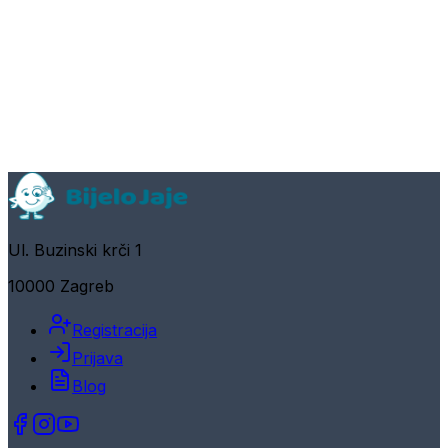
Ul. Buzinski krči 1
10000 Zagreb
Registracija
Prijava
Blog