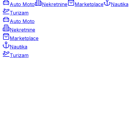
Auto Moto
Nekretnine
Marketplace
Nautika
Turizam
Auto Moto
Nekretnine
Marketplace
Nautika
Turizam
Auto Moto
Rabljeni automobili
Novi automobili
Motocikli / motori
Gospodarska vozila
Rezervni dijelovi i oprema
Kamperi i kamp prikolice