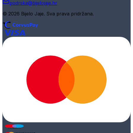
podrska@bijelojaje.hr
© 2026 Bijelo Jaje. Sva prava pridržana.