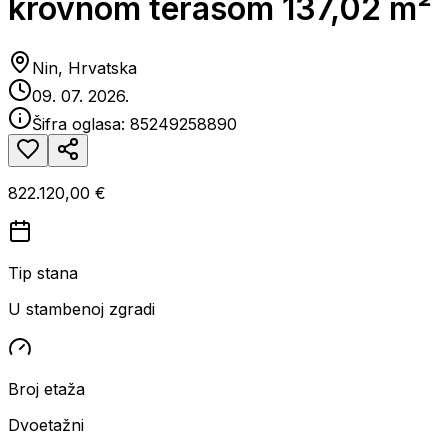
krovnom terasom 137,02 m²
Nin, Hrvatska
09. 07. 2026.
Šifra oglasa:
85249258890
822.120,00 €
Tip stana
U stambenoj zgradi
Broj etaža
Dvoetažni