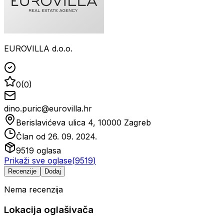
EUROVILLA d.o.o.
0
(
0
)
dino.puric@eurovilla.hr
Berislavićeva ulica 4, 10000 Zagreb
Član od
26. 09. 2024.
9519
oglasa
Prikaži sve oglase
(
9519
)
Recenzije
Dodaj
Nema recenzija
Lokacija oglašivača