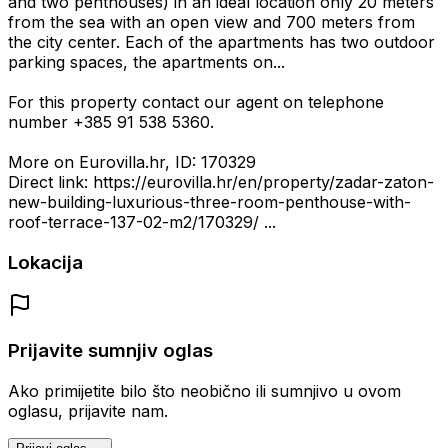
and two penthouses) in an ideal location only 20 meters
from the sea with an open view and 700 meters from
the city center. Each of the apartments has two outdoor
parking spaces, the apartments on...
For this property contact our agent on telephone
number +385 91 538 5360.
More on Eurovilla.hr, ID: 170329
Direct link: https://eurovilla.hr/en/property/zadar-zaton-
new-building-luxurious-three-room-penthouse-with-
roof-terrace-137-02-m2/170329/ ...
Lokacija
Prijavite sumnjiv oglas
Ako primijetite bilo što neobično ili sumnjivo u ovom
oglasu, prijavite nam.