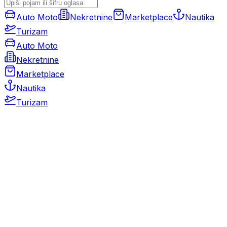
Auto Moto
Nekretnine
Marketplace
Nautika
Turizam
Auto Moto
Nekretnine
Marketplace
Nautika
Turizam
Auto Moto
Rabljeni automobili
Novi automobili
Motocikli / motori
Gospodarska vozila
Rezervni dijelovi i oprema
Kamperi i kamp prikolice