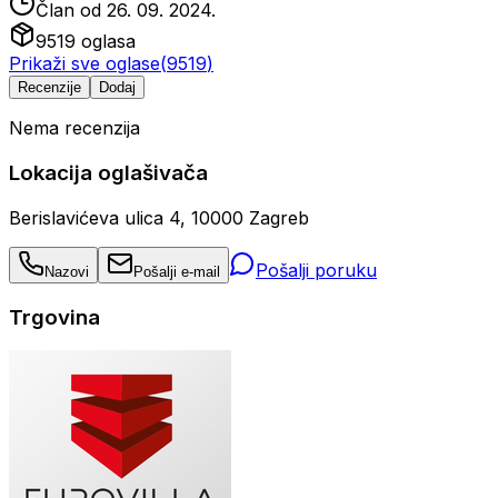
Član od
26. 09. 2024.
9519
oglasa
Prikaži sve oglase
(
9519
)
Recenzije
Dodaj
Nema recenzija
Lokacija oglašivača
Berislavićeva ulica 4, 10000 Zagreb
Pošalji poruku
Nazovi
Pošalji e-mail
Trgovina