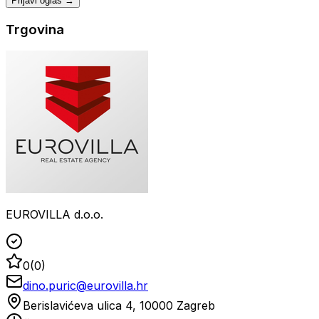
Prijavi oglas →
Trgovina
EUROVILLA d.o.o.
0
(
0
)
dino.puric@eurovilla.hr
Berislavićeva ulica 4, 10000 Zagreb