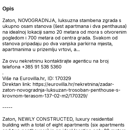
Opis
Zaton, NOVOGRADNJA, luksuzna stambena zgrada s
ukupno osam stanova (šest apartmana i dva penthausa)
na idealnoj lokaciji samo 20 metara od mora s otvorenim
pogledom i 700 metara od centra grada. Svakom od
stanova pripadaju po dva vanjska parkirna mjesta,
apartmanima u prizemlju vrtovi, a...
Za ovu nekretninu kontaktirajte agenticu na broj
telefona +385 91 538 5360
.
Više na Eurovilla.hr, ID: 170329
Direktan link: https://eurovilla.hr/nekretnina/zadar-
zaton-novogradnja-luksuzan-trosoban-penthouse-s-
krovnom-terasom-137-02-m2/170329/
-----
Zaton, NEWLY CONSTRUCTED, luxury residential
building with a total of eight apartments (six apartments