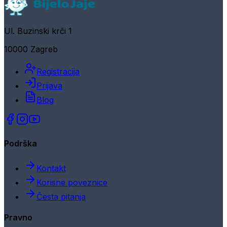
Ul. Buzinski krči 1
10000 Zagreb
Registracija
Prijava
Blog
Podrška
Kontakt
Korisne poveznice
Česta pitanja
Pravno