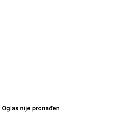
Nautička oprema
Brodski motori
Turizam
Apartmani
Sobe
Kuće za odmor
Aranžmani
Oglas nije pronađen