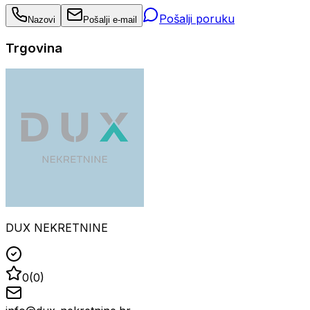
Pošalji poruku
Nazovi
Pošalji e-mail
Trgovina
DUX NEKRETNINE
0
(
0
)