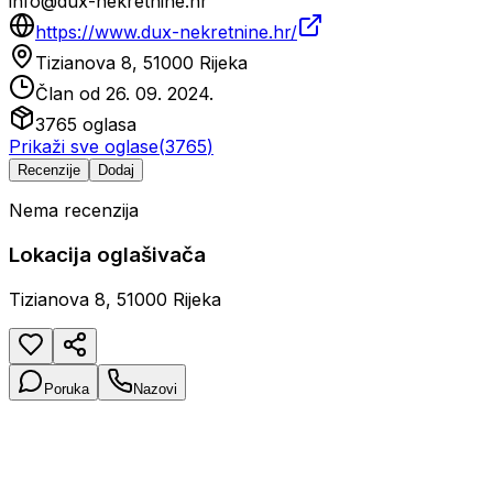
info@dux-nekretnine.hr
https://www.dux-nekretnine.hr/
Tizianova 8, 51000 Rijeka
Član od
26. 09. 2024.
3765
oglasa
Prikaži sve oglase
(
3765
)
Recenzije
Dodaj
Nema recenzija
Lokacija oglašivača
Tizianova 8, 51000 Rijeka
Poruka
Nazovi