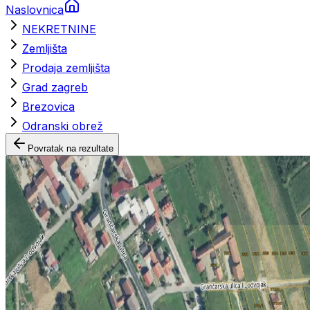
Naslovnica
NEKRETNINE
Zemljišta
Prodaja zemljišta
Grad zagreb
Brezovica
Odranski obrež
Povratak na rezultate