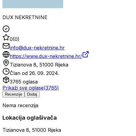
DUX NEKRETNINE
0
(
0
)
info@dux-nekretnine.hr
https://www.dux-nekretnine.hr/
Tizianova 8, 51000 Rijeka
Član od
26. 09. 2024.
3765
oglasa
Prikaži sve oglase
(
3765
)
Recenzije
Dodaj
Nema recenzija
Lokacija oglašivača
Tizianova 8, 51000 Rijeka