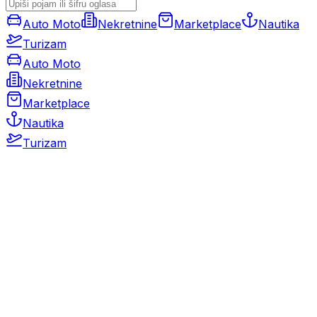
Auto Moto
Nekretnine
Marketplace
Nautika
Turizam
Auto Moto
Nekretnine
Marketplace
Nautika
Turizam
Auto Moto
Rabljeni automobili
Novi automobili
Motocikli / motori
Gospodarska vozila
Rezervni dijelovi i oprema
Kamperi i kamp prikolice