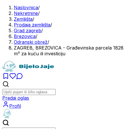
Naslovnica
/
Nekretnine
/
Zemljišta
/
Prodaja zemljišta
/
Grad zagreb
/
Brezovica
/
Odranski obrež
/
ZAGREB, BREZOVICA - Građevinska parcela 1828
m² za kuću ili investiciju
Predaj oglas
Profil