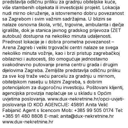
predstavlja odličnu priliku za gradnju obiteljske kuće,
više stambenih objekata ili investicijski projekt. Lokacija
nudi mirno okruženje, a istovremeno dobru povezanost
sa Zagrebom i svim važnim sadržajima. U blizini se
nalaze osnovna škola, vrtić, trgovine, ambulanta i dječje
igralište, dok je stanica javnog gradskog prijevoza (ZET
autobus) dostupna na nekoliko minuta udaljenosti.
Prednost lokacije je i dobra prometna povezanost –
Arena Zagreb i veliki trgovački centri nalaze se svega
nekoliko minuta vožnje, kao i brzi pristup zagrebačkoj
obilaznici i autocesti, što omogućuje jednostavno
svakodnevno putovanje prema centru grada i drugim
dijelovima Zagreba. Zemljište predstavlja odličnu priliku
za sve koji traže veću parcelu za gradnju u mirnom,
obiteljskom naselju u blizini Zagreba, s dobrim
potencijalom za dugoročnu investiciju. Poštovani klijenti,
agencijska provizija naplaćuje se u skladu s Općim
uvjetima poslovanja. www.dux-nekretnine.hr/opci-uvjeti-
poslovanja ID KOD AGENCIJE: 45891 Anita Velić
Fabijanić Agent s licencom Mob: +385 99 505 0174 Tel:
+385 91 480 8808 E-mail: anita@dux-nekretnine.hr
www.dux-nekretnine.hr