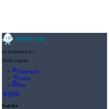
Ul. Buzinski krči 1
10000 Zagreb
Registracija
Prijava
Blog
Podrška