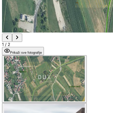
1
/
2
Prikaži sve fotografije