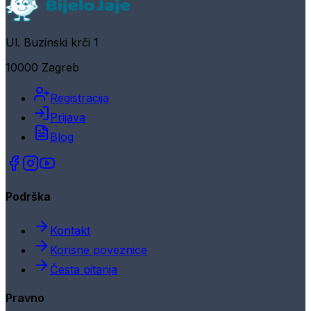
Ul. Buzinski krči 1
10000 Zagreb
Registracija
Prijava
Blog
Podrška
Kontakt
Korisne poveznice
Česta pitanja
Pravno