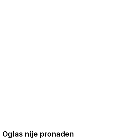
Nautička oprema
Brodski motori
Turizam
Apartmani
Sobe
Kuće za odmor
Aranžmani
Oglas nije pronađen