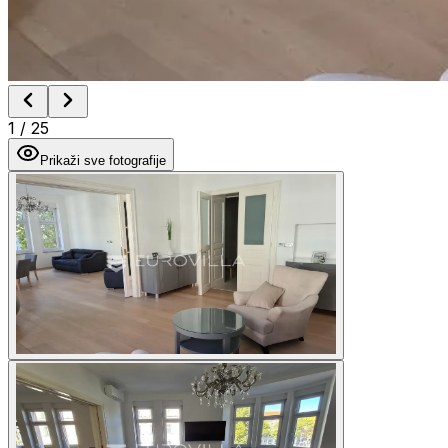
1
/
25
Prikaži sve fotografije