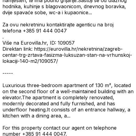
namješten, te ima podno grijanje.Sastoji se od ulaznog
hodnika, kuhinje s blagovaonicom, dnevnog boravka,
dvije spavaće sobe, wc-a i kupaonice...
Za ovu nekretninu kontaktirajte agenticu na broj
telefona +385 91 444 0047
.
Više na Eurovilla.hr, ID: 109057
Direktan link: https://eurovilla.hr/nekretnina/zagreb-
centar-trg-zrtava-fasizma-luksuzan-stan-na-vrhunskoj-
lokaciji-140-m2/109057/
-----
Luxurious three-bedroom apartment of 130 m², located
on the second floor of a well-maintained building with an
elevator.The apartment is completely renovated,
modernly decorated and fully furnished, and has
underfloor heating.It consists of an entrance hallway, a
kitchen with a dining area, a...
For this property contact our agent on telephone
number +385 91 444 0047.