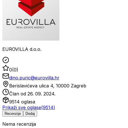
EUROVILLA d.o.o.
0
(
0
)
dino.puric@eurovilla.hr
Berislavićeva ulica 4, 10000 Zagreb
Član od
26. 09. 2024.
9514
oglasa
Prikaži sve oglase
(
9514
)
Recenzije
Dodaj
Nema recenzija