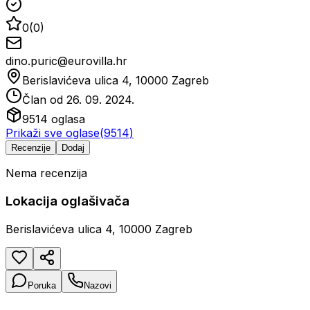
0
(
0
)
dino.puric@eurovilla.hr
Berislavićeva ulica 4, 10000 Zagreb
Član od
26. 09. 2024.
9514
oglasa
Prikaži sve oglase
(
9514
)
Recenzije
Dodaj
Nema recenzija
Lokacija oglašivača
Berislavićeva ulica 4, 10000 Zagreb
Poruka
Nazovi