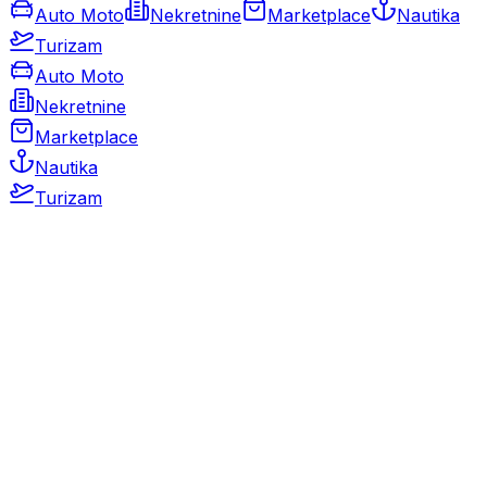
Auto Moto
Nekretnine
Marketplace
Nautika
Turizam
Auto Moto
Nekretnine
Marketplace
Nautika
Turizam
Auto Moto
Rabljeni automobili
Novi automobili
Motocikli / motori
Gospodarska vozila
Rezervni dijelovi i oprema
Kamperi i kamp prikolice