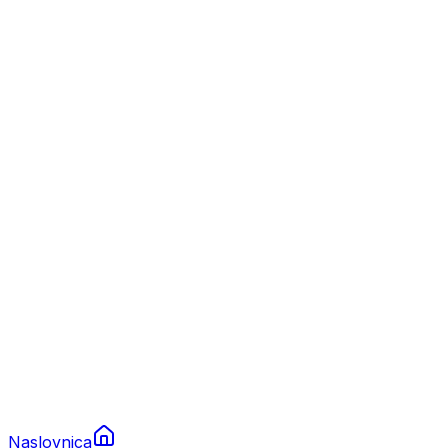
Nautika
Plovila
Charter
Prikolice za plovila
Brodski rezervni dijelovi
Nautička oprema
Brodski motori
Turizam
Apartmani
Sobe
Kuće za odmor
Aranžmani
Naslovnica