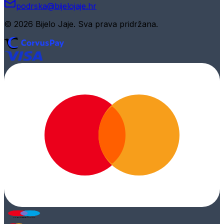
podrska@bijelojaje.hr
© 2026 Bijelo Jaje. Sva prava pridržana.