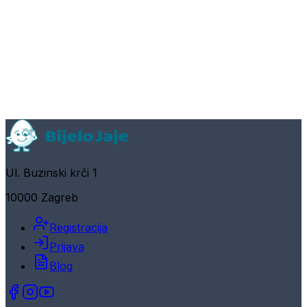
Ul. Buzinski krči 1
10000 Zagreb
Registracija
Prijava
Blog